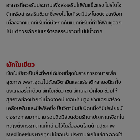
อาหารที่ควรรับประทานเพื่อส่งเสริมให้ฟันแข็งแรง โปรไบโอ
ติกหรือสารเสริมชีวนะซึ่งพบในโยเกิร์ตมีประโยชน์ต่อเหงือก
เนื่องจากแบคทีเรียที่ดีนี้จะกีดกันแบคทีเรียที่ทำให้ฟันผุออก
ไป แต่ควรเลือกโยเกิร์ตรสธรรมชาติที่ไม่มีน้ำตาล
ผักใบเขียว
ผักใบเขียวเป็นสิ่งที่พบได้บ่อยที่สุดในรายการอาหารเพื่อ
สุขภาพ เพราะอุดมไปด้วยวิตามินและแร่ธาติหลายชนิด ทั้ง
ยังแคลอรี่ต่ำด้วย ผักใบเขียว เช่น ผักเคล ผักโขม ช่วยให้
สุขภาพช่องปากดี เนื่องจากมีแคลเซียมสูง ช่วยเสริมสร้าง
เคลือบฟัน และมีโฟลิคซึ่งเป็นวิตามินบีชนิดหนึ่งที่มีประโยชน์
ต่อร่างกายมากมาย รวมถึงมีส่วนช่วยรักษาปัญหาเหงือกใน
หญิงตั้งครรภ์ ตามที่กล่าวไว้ในสื่อออนไลน์ด้านสุขภาพ
MedlinePlus
หากคุณไม่ชอบรับประทานผักใบเขียว ลองใส่