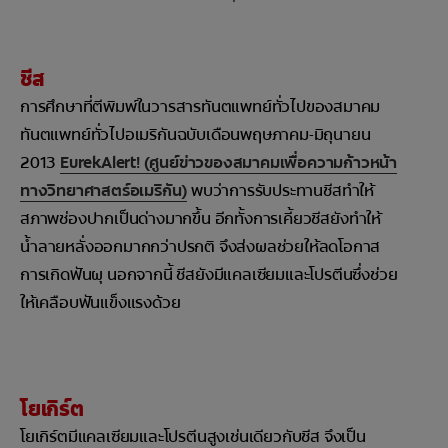
ชีส
การศึกษาที่ตีพิมพ์ในวารสารทันตแพทย์ทั่วไปของสมาคม
ทันตแพทย์ทั่วไปอเมริกันฉบับเดือนพฤษภาคม-มิถุนายน
2013
EurekAlert! (ศูนย์ข่าวของสมาคมเพื่อความก้าวหน้า
ทางวิทยาศาสตร์อเมริกัน)
พบว่าการรับประทานชีสทำให้
สภาพช่องปากเป็นด่างมากขึ้น อีกทั้งการเคี้ยวชีสยังทำให้
น้ำลายหลั่งออกมากกว่าปรกติ จึงส่งผลช่วยให้ลดโอกาส
การเกิดฟันผุ นอกจากนี้ ชีสยังมีแคลเซียมและโปรตีนซึ่งช่วย
ให้เคลือบฟันแข็งแรงด้วย
โยเกิร์ต
โยเกิร์ตมีแคลเซียมและโปรตีนสูงเช่นเดียวกับชีส จึงเป็น