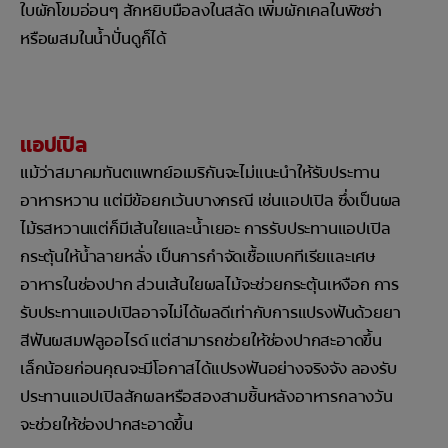
ใบผักโขมอ่อนๆ สักหยิบมือลงในสลัด เพิ่มผักเคลในพิซซ่า
หรือผสมในน้ำปั่นดูก็ได้
แอปเปิล
แม้ว่าสมาคมทันตแพทย์อเมริกันจะไม่แนะนำให้รับประทาน
อาหารหวาน แต่มีข้อยกเว้นบางกรณี เช่นแอปเปิล ซึ่งเป็นผล
ไม้รสหวานแต่ก็มีเส้นใยและน้ำเยอะ การรับประทานแอปเปิล
กระตุ้นให้น้ำลายหลั่ง เป็นการกำจัดเชื้อแบคทีเรียและเศษ
อาหารในช่องปาก ส่วนเส้นใยผลไม้จะช่วยกระตุ้นเหงือก การ
รับประทานแอปเปิลอาจไม่ได้ผลดีเท่ากับการแปรงฟันด้วยยา
สีฟันผสมฟลูออไรด์ แต่สามารถช่วยให้ช่องปากสะอาดขึ้น
เล็กน้อยก่อนคุณจะมีโอกาสได้แปรงฟันอย่างจริงจัง ลองรับ
ประทานแอปเปิลสักผลหรือสองสามชิ้นหลังอาหารกลางวัน
จะช่วยให้ช่องปากสะอาดขึ้น