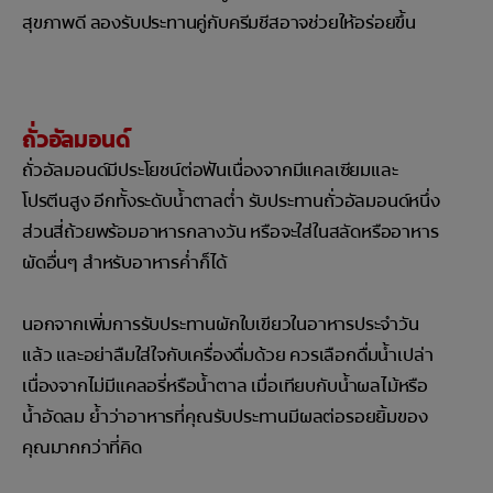
สุขภาพดี ลองรับประทานคู่กับครีมชีสอาจช่วยให้อร่อยขึ้น
ถั่วอัลมอนด์
ถั่วอัลมอนด์มีประโยชน์ต่อฟันเนื่องจากมีแคลเซียมและ
โปรตีนสูง อีกทั้งระดับน้ำตาลต่ำ รับประทานถั่วอัลมอนด์หนึ่ง
ส่วนสี่ถ้วยพร้อมอาหารกลางวัน หรือจะใส่ในสลัดหรืออาหาร
ผัดอื่นๆ สำหรับอาหารค่ำก็ได้
นอกจากเพิ่มการรับประทานผักใบเขียวในอาหารประจำวัน
แล้ว และอย่าลืมใส่ใจกับเครื่องดื่มด้วย ควรเลือกดื่มน้ำเปล่า
เนื่องจากไม่มีแคลอรี่หรือน้ำตาล เมื่อเทียบกับน้ำผลไม้หรือ
น้ำอัดลม ย้ำว่าอาหารที่คุณรับประทานมีผลต่อรอยยิ้มของ
คุณมากกว่าที่คิด