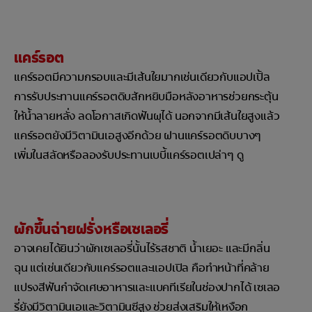
แคร์รอต
แคร์รอตมีความกรอบและมีเส้นใยมากเช่นเดียวกับแอปเปิ้ล
การรับประทานแคร์รอตดิบสักหยิบมือหลังอาหารช่วยกระตุ้น
ให้น้ำลายหลั่ง ลดโอกาสเกิดฟันผุได้ นอกจากมีเส้นใยสูงแล้ว
แคร์รอตยังมีวิตามินเอสูงอีกด้วย ฝานแคร์รอตดิบบางๆ
เพิ่มในสลัดหรือลองรับประทานเบบี้แคร์รอตเปล่าๆ ดู
ผักขึ้นฉ่ายฝรั่งหรือเซเลอรี่
อาจเคยได้ยินว่าผักเซเลอรี่นั้นไร้รสชาติ น้ำเยอะ และมีกลิ่น
ฉุน แต่เช่นเดียวกับแคร์รอตและแอปเปิล คือทำหน้าที่คล้าย
แปรงสีฟันกำจัดเศษอาหารและแบคทีเรียในช่องปากได้ เซเลอ
รี่ยังมีวิตามินเอและวิตามินซีสูง ช่วยส่งเสริมให้เหงือก