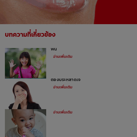
บทความที่เกี่ยวข้อง
เด็กและฟันผุ: 3 ลักษณะนิสัยที่อาจทำลาย
ฟัน
อ่านเพิ่มเติม
สาเหตุห้าประการของกลิ่นปากในเด็กที่คุณ
ต้องประหลาดใจ
อ่านเพิ่มเติม
การแปรงฟันซี่แรกของทารก
อ่านเพิ่มเติม