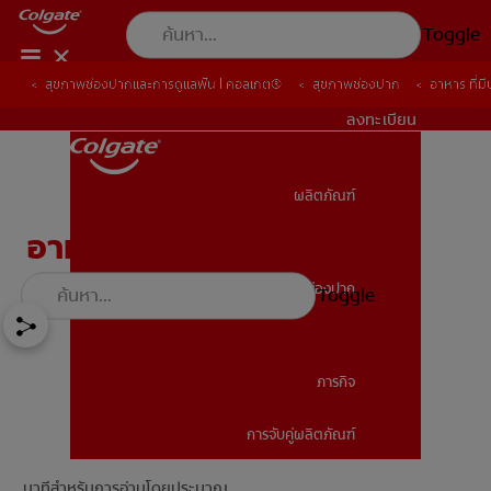
Toggle
สุขภาพช่องปากและการดูแลฟัน | คอลเกต®
สุขภาพช่องปาก
อาหาร ที่ม
TH (TH)
ลงทะเบียน
ผลิตภัณฑ์
ผลิตภัณฑ์
อาหาร ที่มีประโยชน์ต่อฟัน
สุขภาพช่องปาก
Toggle
สุขภาพช่องปาก
ภารกิจ
การจับคู่ผลิตภัณฑ์
ภารกิจ
นาทีสำหรับการอ่านโดยประมาณ