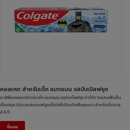
คอลเกต สำหรับเด็ก แบทแมน รสบับเบิลฟรุต
ยาสีฟันคอลเกตสำหรับเด็ก แบทแมน รสบับเบิ้ลฟรุต ทำให้การแปรงฟันเป็น
เรื่องสนุก มีส่วนผสมของฟลูออไรด์เพื่อป้องกันฟันผุเหมาะสำหรับเด็กอายุ
2-6 ปี
ซื้อเลย