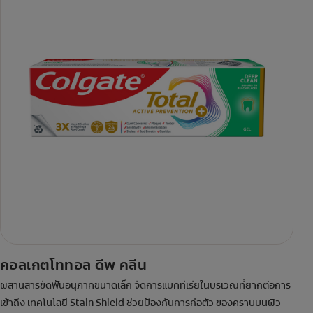
คอลเกตโททอล ดีพ คลีน
ผสานสารขัดฟันอนุภาคขนาดเล็ก จัดการแบคทีเรียในบริเวณที่ยากต่อการ
เข้าถึง เทคโนโลยี Stain Shield ช่วยป้องกันการก่อตัว ของคราบบนผิว