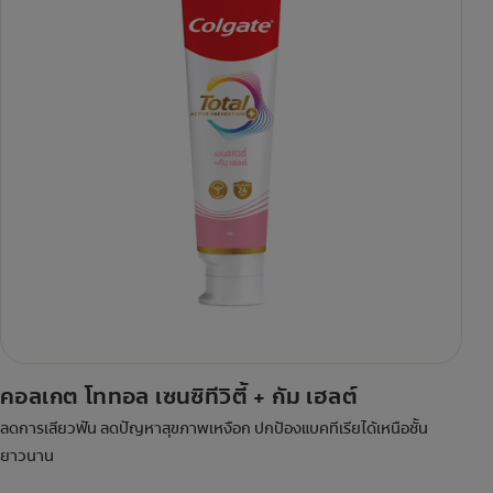
คอลเกต โททอล เซนซิทีวิตี้ + กัม เฮลต์
ลดการเสียวฟัน ลดปัญหาสุขภาพเหงือก ปกป้องแบคทีเรียได้เหนือชั้น
ยาวนาน