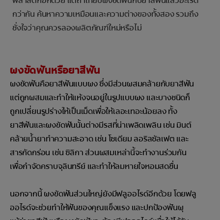
พลาสติกอีกด้วย แต่ถ้าเทียบผงขัดฟันกับยาสีฟันแล้วอะไรดี
กว่ากัน ค้นหาความเหมือนและความต่างของทั้งสอง รวมถึง
ชั่งใจว่าคุณควรลองผลิตภัณฑ์ใหม่หรือไม่
ผงขัดฟันหรือยาสีฟัน
ผงขัดฟันคือยาสีฟันแบบผง ซึ่งมีส่วนผสมคล้ายกับยาสีฟัน
แต่ถูกผสมและทำให้แห้งจนอยู่ในรูปแบบผง และบางชนิดก็
ถูกเปลี่ยนรูปร่างให้เป็นเม็ดเพื่อให้เลอะเทอะน้อยลง ทั้ง
ยาสีฟันและผงขัดฟันนั้นต่างมีรสที่น่าเพลิดเพลิน เช่น มินต์
คล้ายน้ำยาทำความสะอาด เช่น โซเดียม ลอริลซัลเฟต และ
สารกัดกร่อน เช่น ซิลิกา ส่วนผสมเหล่านี้จะทำงานร่วมกัน
เพื่อกำจัดคราบจุลินทรีย์ และทำให้ลมหายใจหอมสดชื่น
นอกจากนี้ ผงขัดฟันส่วนใหญ่ยังมีฟลูออไรด์อีกด้วย โดยฟลู
ออไรด์จะช่วยทำให้ฟันของคุณแข็งแรง และปกป้องฟันผุ