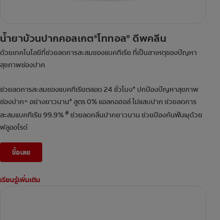
น้ำยาบ้วนปากคอลเกต
โททอล
ดีพคลีน
®
®
ด้วยเทคโนโลยีที่ช่วยลดการสะสมของแบคทีเรีย ที่เป็นสาเหตุของปัญหา
สุขภาพช่องปาก
ช่วยลดการสะสมของแบคทีเรียตลอด 24 ชั่วโมง* ปกป้องปัญหาสุขภาพ
ช่องปาก^ อย่างยาวนาน* สูตร 0% แอลกอฮอล์ ไม่แสบปาก ช่วยลดการ
#
สะสมแบคทีเรีย 99.9%
ช่วยลดกลิ่นปากยาวนาน ช่วยป้องกันฟันผุด้วย
ฟลูออไรด์
ซื้อเลย
เรียนรู้เพิ่มเติม