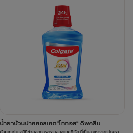
น้ำยาบ้วนปากคอลเกต
โททอล
ดีพคลีน
®
®
ด้วยเทคโนโลยีที่ช่วยลดการสะสมของแบคทีเรีย ที่เป็นสาเหตุของปัญหา