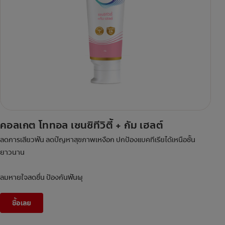
คอลเกต โททอล เซนซิทีวิตี้ + กัม เฮลต์
ลดการเสียวฟัน ลดปัญหาสุขภาพเหงือก ปกป้องแบคทีเรียได้เหนือชั้น
ยาวนาน
ลมหายใจสดชื่น ป้องกันฟันผุ
ซื้อเลย