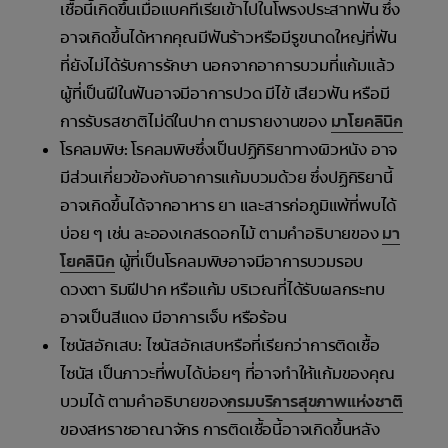
เชื้อนี้เกิดขึ้นเมื่อแบคทีเรียเข้าไปในโพรงประสาทฟัน ซึ่ง
อาจเกิดขึ้นได้หากคุณมีฟันร้าวหรือมีรูขนาดใหญ่ที่ฟัน
ที่ยังไม่ได้รับการรักษา นอกจากอาการบวมที่แก้มแล้ว
ผู้ที่เป็นฝีในฟันอาจมีอาการปวด มีไข้ เสียวฟัน หรือมี
การรับรสชาติไม่ดีในปาก ตามรายงานของ
มาโยคลินิก
โรคลมพิษ: โรคลมพิษซึ่งเป็นปฏิกิริยาทางผิวหนัง อาจ
มีส่วนเกี่ยวข้องกับอาการแก้มบวมด้วย ซึ่งปฏิกิริยานี้
อาจเกิดขึ้นได้จากอาหาร ยา และสารก่อภูมิแพ้ที่พบได้
บ่อย ๆ เช่น ละอองเกสรดอกไม้ ตามคำอธิบายของ
มา
โยคลินิก
ผู้ที่เป็นโรคลมพิษอาจมีอาการบวมรอบ
ดวงตา ริมฝีปาก หรือแก้ม บริเวณที่ได้รับผลกระทบ
อาจเป็นสีแดง มีอาการเจ็บ หรือร้อน
ไซนัสอักเสบ: ไซนัสอักเสบหรือที่เรียกว่าการติดเชื้อ
ไซนัส เป็นภาวะที่พบได้บ่อยๆ ที่อาจทำให้แก้มของคุณ
บวมได้ ตามคำอธิบายของ
กรมบริการสุขภาพแห่งชาติ
ของสหราชอาณาจักร การติดเชื้อนี้อาจเกิดขึ้นหลัง