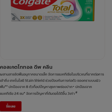
คอลเกตโททอล ดีพ คลีน
ผสานสารขัดฟันอนุภาคขนาดเล็ก จัดการแบคทีเรียในบริเวณที่ยากต่อการ
เข้าถึง เทคโนโลยี Stain Shield ช่วยป้องกันการก่อตัว ของคราบบนผิว
ฟัน** ปกป้องจาก 8 ตัวท็อปปัญหาสุขภาพช่องปาก^ ปกป้องจาก
#
แบคทีเรีย 24 ชม* จัดการปัญหาที่ต้นตอได้ดีขึ้น 3เท่า
ซื้อเลย