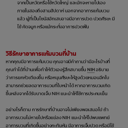
จากเป็นหวัดหรือไข้หวัดใหญ่ และมักจะหายไปเอง
ภายในสองถึงสามสัปดาห์ นอกจากอาการแก้มบวม
แล้ว ผู้ที่เป็นไซนัสอักเสบอาจมีอาการปวด ปวดศีรษะ มี
ไข้ คัดจมูก หรือแม้กระทั่งอาการปวดฟัน
วิธีรักษาอาการแก้มบวมที่บ้าน
หากคุณมีอาการแก้มบวม คุณอาจมีคำถามว่ามีอะไรบ้างที่
คุณทำได้ที่บ้านเพื่อทำให้ตัวเองรู้สึกสบายขึ้น
NIH
อธิบาย
ว่าการยกหัวเตียงขึ้น หรือหนุนศีรษะให้สูงด้วยหมอนอีกใบ
สามารถช่วยลดอาการบวมที่ใบหน้าได้ หากอาการบวมเกิด
ขึ้นหลังจากได้รับบาดเจ็บ NIH แนะนำให้ใช้การประคบเย็น
อย่างไรก็ตาม การรักษาที่บ้านอาจไม่เพียงพอเสมอไป ถ้า
อาการบวมไม่หายไปหรือแย่ลง NIH แนะนำให้ไปพบแพทย์
อาการบวมที่เกิดขึ้นอย่างกะทันหัน มีอาการเจ็บปวด หรือมีไข้