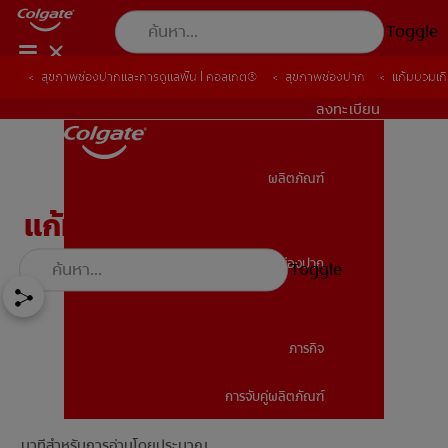
Toggle
สุขภาพช่องปากและการดูแลฟัน | คอลเกต®
สุขภาพช่องปาก
แก้มบวมเก
TH (TH)
ลงทะเบียน
ผลิตภัณฑ์
ผลิตภัณฑ์
แก้มบวมเกิดจากอะไร?
สุขภาพช่องปาก
Toggle
สุขภาพช่องปาก
ภารกิจ
การจับคู่ผลิตภัณฑ์
ภารกิจ
นาทีสำหรับการอ่านโดยประมาณ