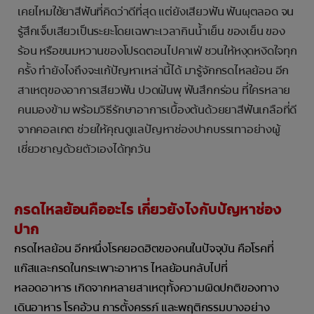
เคยไหมใช้ยาสีฟันที่คิดว่าดีที่สุด แต่ยังเสียวฟัน ฟันผุตลอด จน
รู้สึกเจ็บเสียวเป็นระยะโดยเฉพาะเวลากินน้ำเย็น ของเย็น ของ
ร้อน หรือขนมหวานของโปรดตอนไปคาเฟ่ ชวนให้หงุดหงิดใจทุก
ครั้ง ทำยังไงถึงจะแก้ปัญหาเหล่านี้ได้ มารู้จักกรดไหลย้อน อีก
สาเหตุของอาการเสียวฟัน ปวดฝันพุ ฟันสึกกร่อน ที่ใครหลาย
คนมองข้าม พร้อมวิธีรักษาอาการเบื้องต้นด้วยยาสีฟันเกลือที่ดี
จากคอลเกต ช่วยให้คุณดูแลปัญหาช่องปากบรรเทาอย่างผู้
เชี่ยวชาญด้วยตัวเองได้ทุกวัน
กรดไหลย้อนคืออะไร เกี่ยวยังไงกับปัญหาช่อง
ปาก
กรดไหลย้อน อีกหนึ่งโรคยอดฮิตของคนในปัจจุบัน คือโรคที่
แก๊สและกรดในกระเพาะอาหาร ไหลย้อนกลับไปที่
หลอดอาหาร เกิดจากหลายสาเหตุทั้งความผิดปกติของทาง
เดินอาหาร โรคอ้วน การตั้งครรภ์ และพฤติกรรมบางอย่าง