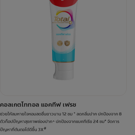
คอลเกตโททอล แอคทีฟ เฟรช
+
ช่วยให้ลมหายใจหอมสดชื่นยาวนาน 12 ชม
ลดกลิ่นปาก ปกป้องจาก 8
ตัวท็อปปัญหาสุขภาพช่องปาก^ ปกป้องจากแบคทีเรีย 24 ชม* จัดการ
#
ปัญหาที่ต้นตอได้ดีขึ้น 3X