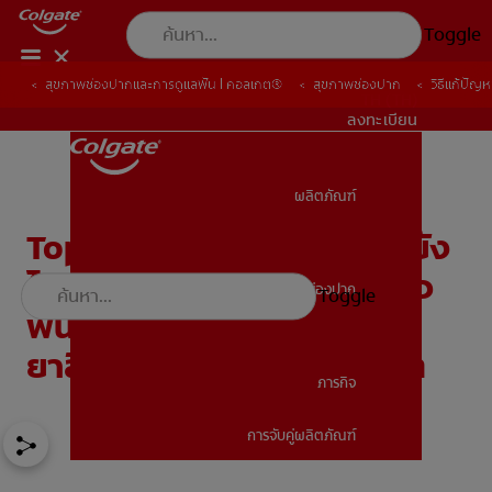
Toggle
สุขภาพช่องปากและการดูแลฟัน | คอลเกต®
สุขภาพช่องปาก
วิธีแก้ปัญห
TH (TH)
ลงทะเบียน
ผลิตภัณฑ์
ผลิตภัณฑ์
Topic: สายกินต้องระวัง ทำยัง
ไงเมื่อกรดไหลย้อนทำให้เสียว
สุขภาพช่องปาก
Toggle
สุขภาพช่องปาก
ฟัน พร้อมวิธีแก้ปัญหาด้วย
ยาสีฟันเกลือที่ดีจากคอลเกต
ภารกิจ
การจับคู่ผลิตภัณฑ์
ภารกิจ