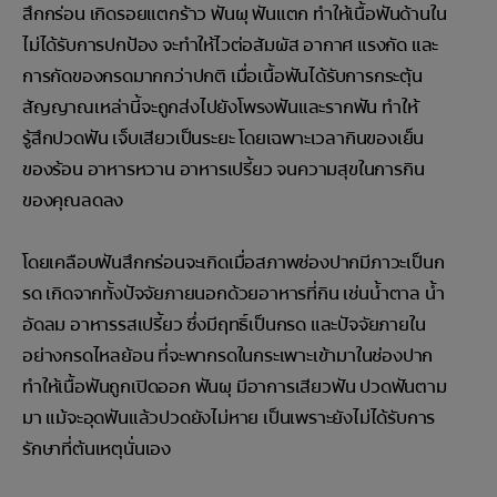
สึกกร่อน เกิดรอยแตกร้าว ฟันผุ ฟันแตก ทำให้เนื้อฟันด้านใน
ไม่ได้รับการปกป้อง จะทำให้ไวต่อสัมผัส อากาศ แรงกัด และ
การกัดของกรดมากกว่าปกติ เมื่อเนื้อฟันได้รับการกระตุ้น
สัญญาณเหล่านี้จะถูกส่งไปยังโพรงฟันและรากฟัน ทำให้
รู้สึกปวดฟัน เจ็บเสียวเป็นระยะ โดยเฉพาะเวลากินของเย็น
ของร้อน อาหารหวาน อาหารเปรี้ยว จนความสุขในการกิน
ของคุณลดลง
โดยเคลือบฟันสึกกร่อนจะเกิดเมื่อสภาพช่องปากมีภาวะเป็นก
รด เกิดจากทั้งปัจจัยภายนอกด้วยอาหารที่กิน เช่นน้ำตาล น้ำ
อัดลม อาหารรสเปรี้ยว ซึ่งมีฤทธิ์เป็นกรด และปัจจัยภายใน
อย่างกรดไหลย้อน ที่จะพากรดในกระเพาะเข้ามาในช่องปาก
ทำให้เนื้อฟันถูกเปิดออก ฟันผุ มีอาการเสียวฟัน ปวดฟันตาม
มา แม้จะอุดฟันแล้วปวดยังไม่หาย เป็นเพราะยังไม่ได้รับการ
รักษาที่ต้นเหตุนั่นเอง