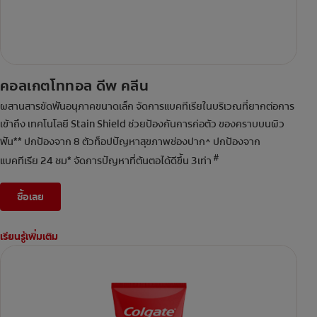
คอลเกตโททอล ดีพ คลีน
ผสานสารขัดฟันอนุภาคขนาดเล็ก จัดการแบคทีเรียในบริเวณที่ยากต่อการ
เข้าถึง เทคโนโลยี Stain Shield ช่วยป้องกันการก่อตัว ของคราบบนผิว
ฟัน** ปกป้องจาก 8 ตัวท็อปปัญหาสุขภาพช่องปาก^ ปกป้องจาก
#
แบคทีเรีย 24 ชม* จัดการปัญหาที่ต้นตอได้ดีขึ้น 3เท่า
ซื้อเลย
เรียนรู้เพิ่มเติม