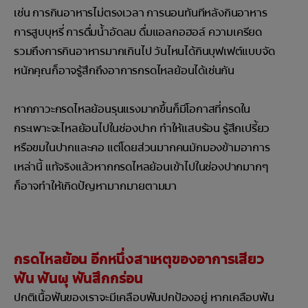
เช่น การกินอาหารไม่ตรงเวลา การนอนทันทีหลังกินอาหาร
การสูบบุหรี่ การดื่มน้ำอัดลม ดื่มแอลกอฮอล์ ความเครียด
รวมถึงการกินอาหารมากเกินไป วันไหนได้กินบุฟเฟต์แบบจัด
หนักคุณก็อาจรู้สึกถึงอาการกรดไหลย้อนได้เช่นกัน
หากภาวะกรดไหลย้อนรุนแรงมากขึ้นก็มีโอกาสที่กรดใน
กระเพาะจะไหลย้อนไปในช่องปาก ทำให้แสบร้อน รู้สึกเปรี้ยว
หรือขมในปากและคอ แต่โดยส่วนมากคนมักมองข้ามอาการ
เหล่านี้ แท้จริงแล้วหากกรดไหลย้อนเข้าไปในช่องปากมากๆ
ก็อาจทำให้เกิดปัญหามากมายตามมา
กรดไหลย้อน อีกหนึ่งสาเหตุของอาการเสียว
ฟัน ฟันผุ ฟันสึกกร่อน
ปกติเนื้อฟันของเราจะมีเคลือบฟันปกป้องอยู่ หากเคลือบฟัน