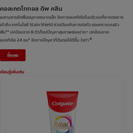
คอลเกตโททอล ดีพ คลีน
ผสานสารขัดฟันอนุภาคขนาดเล็ก จัดการแบคทีเรียในบริเวณที่ยากต่อการ
เข้าถึง เทคโนโลยี Stain Shield ช่วยป้องกันการก่อตัว ของคราบบนผิว
ฟัน** ปกป้องจาก 8 ตัวท็อปปัญหาสุขภาพช่องปาก^ ปกป้องจาก
#
แบคทีเรีย 24 ชม* จัดการปัญหาที่ต้นตอได้ดีขึ้น 3เท่า
ซื้อเลย
เรียนรู้เพิ่มเติม