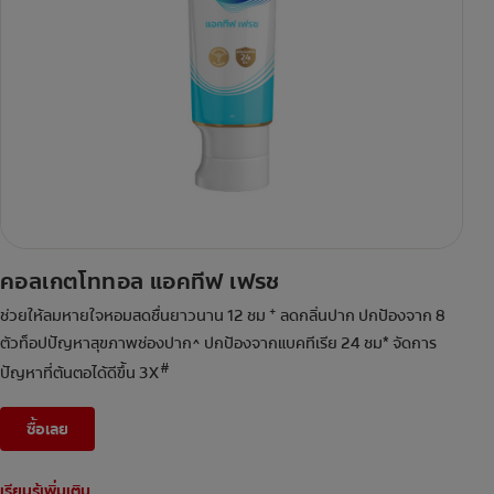
คอลเกตโททอล แอคทีฟ เฟรช
+
ช่วยให้ลมหายใจหอมสดชื่นยาวนาน 12 ชม
ลดกลิ่นปาก ปกป้องจาก 8
ตัวท็อปปัญหาสุขภาพช่องปาก^ ปกป้องจากแบคทีเรีย 24 ชม* จัดการ
#
ปัญหาที่ต้นตอได้ดีขึ้น 3X
ซื้อเลย
เรียนรู้เพิ่มเติม