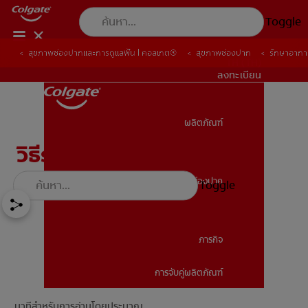
Toggle
สุขภาพช่องปากและการดูแลฟัน | คอลเกต®
สุขภาพช่องปาก
รักษาอากา
TH (TH)
ลงทะเบียน
ผลิตภัณฑ์
ผลิตภัณฑ์
วิธีรักษาอาการเสียวฟัน
สุขภาพช่องปาก
Toggle
สุขภาพช่องปาก
ภารกิจ
การจับคู่ผลิตภัณฑ์
ภารกิจ
นาทีสำหรับการอ่านโดยประมาณ