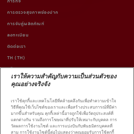
ภารกิจ
การตรวจสุขภาพช่องปาก
การจับคู่ผลิตภัณฑ์
ลงทะเบียน
ติดต่อเรา
TH (TH)
เราให้ความสำคัญกับความเป็นส่วนตัวของ
คุณอย่างจริงจัง
เราใช้คุกกี้และเทคโนโลยีที่คล้ายคลึงกันเพื่อทำความเข้าใจ
วิธีที่คุณใช้เว็บไซต์ของเราและเพื่อสร้างประสบการณ์ที่มีค่า
มากขึ้นสำหรับคุณ คุกกี้เหล่านี้อาจถูกใช้เพื่อวัตถุประสงค์ที่
แตกต่างกัน รวมถึงการโฆษณาที่ปรับให้เหมาะกับบุคคล การ
วัดผลการใช้งานไซต์ และการแบ่งปันกับพันธมิตรบุคคลที่
© 2026 บริษัท คอลเกต-ปาล์มโอลีฟ สงวนลิขสิทธิ์
สาม การใช้งานไซต์นี้ต่อไปแสดงว่าคุณยอมรับการใช้คุกกี้