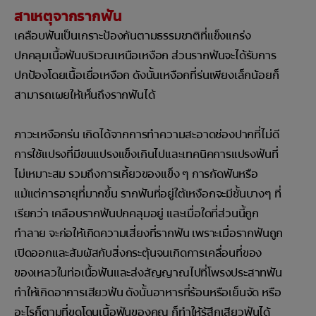
สาเหตุจากรากฟัน
เคลือบฟันเป็นเกราะป้องกันตามธรรมชาติที่แข็งแกร่ง
ปกคลุมเนื้อฟันบริเวณเหนือเหงือก ส่วนรากฟันจะได้รับการ
ปกป้องโดยเนื้อเยื่อเหงือก ดังนั้นเหงือกที่ร่นเพียงเล็กน้อยก็
สามารถเผยให้เห็นถึงรากฟันได้
ภาวะเหงือกร่น เกิดได้จากการทำความสะอาดช่องปากที่ไม่ดี
การใช้แปรงที่มีขนแปรงแข็งเกินไปและเทคนิคการแปรงฟันที่
ไม่เหมาะสม รวมถึงการเคี้ยวของแข็ง ๆ การกัดฟันหรือ
แม้แต่การอายุที่มากขึ้น รากฟันที่อยู่ใต้เหงือกจะมีชั้นบางๆ ที่
เรียกว่า เคลือบรากฟันปกคลุมอยู่ และเมื่อใดที่ส่วนนี้ถูก
ทำลาย จะก่อให้เกิดความเสี่ยงที่รากฟัน เพราะเมื่อรากฟันถูก
เปิดออกและสัมผัสกับสิ่งกระตุ้นจนเกิดการเคลื่อนที่ของ
ของเหลวในท่อเนื้อฟันและส่งสัญญาณไปที่โพรงประสาทฟัน
ทำให้เกิดอาการเสียวฟัน ดังนั้นอาหารที่ร้อนหรือเย็นจัด หรือ
อะไรก็ตามที่ขูดโดนเนื้อฟันของคุณ ก็ทำให้รู้สึกเสียวฟันได้