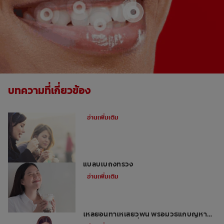
บทความที่เกี่ยวข้อง
ทำไมเกิดอาการเสียวฟัน
อ่านเพิ่มเติม
4 เคล็ดลับแก้ปัญหาอร่อยปาก แต่เสียวฟัน
แปล๊บไปถึงทรวง
อ่านเพิ่มเติม
Topic: สายกินต้องระวัง ทำยังไงเมื่อกรด
ไหลย้อนทำให้เสียวฟัน พร้อมวิธีแก้ปัญหา
ด้วยยาสีฟันเกลือที่ดีจากคอลเกต