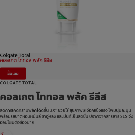
การจับคู่ผลิตภัณฑ์
TH (TH)
ลงทะเบียน
Colgate Total
คอลเกต โททอล พลัค รีลีส
ซื้อเลย
COLGATE TOTAL
คอลเกต โททอล พลัค รีลีส
ลดการเกิดคราบพลัคได้ดีขึ้น 3X* ช่วยให้สุขภาพเหงือกแข็งแรง โฟมนุ่มละมุน
พร้อมรสชาติหอมหมื่นลี้ ชาอู่หลง และมิ้นท์เย็นสดชื่น ปราศจากสารสาร SLS จึง
อ่อนโยนต่อช่องปาก