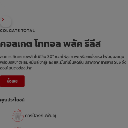
COLGATE TOTAL
คอลเกต โททอล พลัค รีลีส
ลดการเกิดคราบพลัคได้ดีขึ้น 3X* ช่วยให้สุขภาพเหงือกแข็งแรง โฟมนุ่มละมุน
พร้อมรสชาติหอมหมื่นลี้ ชาอู่หลง และมิ้นท์เย็นสดชื่น ปราศจากสารสาร SLS จึง
อ่อนโยนต่อช่องปาก
ซื้อเลย
คุณประโยชน์
การป้องกันฟันผุ