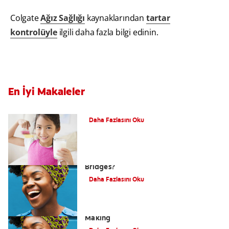
Colgate
Ağız Sağlığı
kaynaklarından
tartar
kontrolüyle
ilgili daha fazla bilgi edinin.
En İyi Makaleler
Is Milk Good For Your Teeth? | Colgate
®
Daha Fazlasını Oku
What are Dental Crowns and Tooth
Bridges?
Daha Fazlasını Oku
Acid Reflux: A Dental Disaster In The
Making