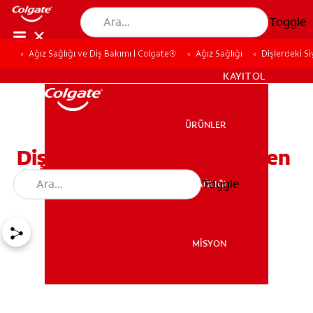
Toggle
Ağız Sağlığı ve Diş Bakımı | Colgate®
Ağız Sağlığı
Dişlerdeki Si
TR (TR)
KAYIT OL
ÜRÜNLER
ÜRÜNLER
Dişteki Siyah Lekeler Neden
Olur, Nasıl Geçer?
Toggle
AĞIZ SAĞLIĞI
AĞIZ SAĞLIĞI
MİSYON
MİSYON