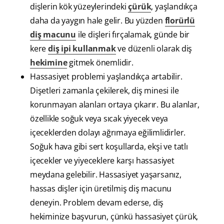
dişlerin kök yüzeylerindeki
çürük
, yaşlandıkça
daha da yaygın hale gelir. Bu yüzden
florürlü
diş macunu
ile dişleri fırçalamak, günde bir
kere
diş ipi kullanmak
ve düzenli olarak diş
hekimine
gitmek önemlidir.
Hassasiyet problemi yaşlandıkça artabilir.
Dişetleri zamanla çekilerek, diş minesi ile
korunmayan alanları ortaya çıkarır. Bu alanlar,
özellikle soğuk veya sıcak yiyecek veya
içeceklerden dolayı ağrımaya eğilimlidirler.
Soğuk hava gibi sert koşullarda, ekşi ve tatlı
içecekler ve yiyeceklere karşı hassasiyet
meydana gelebilir. Hassasiyet yaşarsanız,
hassas dişler için üretilmiş diş macunu
deneyin. Problem devam ederse, diş
hekiminize başvurun, çünkü hassasiyet çürük,