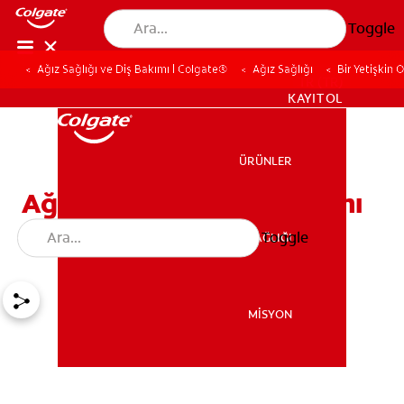
Toggle
Ağız Sağlığı ve Diş Bakımı | Colgate®
Ağız Sağlığı
Bir Yetişkin 
TR (TR)
KAYIT OL
ÜRÜNLER
ÜRÜNLER
Ağız Sağlığı İçin Diş Bakımı
Nasıl Yapılır?
Toggle
AĞIZ SAĞLIĞI
AĞIZ SAĞLIĞI
MİSYON
MİSYON