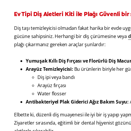
Ev Tipi Diş Aletleri Kiti ile Plağı Güvenli b
Diş taşı temizleyicisi olmadan fakat harika bir evde uyg
gücüne sahipsiniz. Herhangi bir diş çürümesine veya
d
plağı çıkarmanız gereken araçlar şunlardır:
Yumuşak Kıllı Diş Fırçası ve Florürlü Diş Macu
Arayüz Temizleyicisi:
Bu ürünlerin biriyle her gün 
Diş ipi veya bandı
Arayüz fırçası
Water flosser
Antibakteriyel Plak Giderici Ağız Bakım Suyu:
A
Elbette ki, düzenli diş muayenesi ile iyi bir iş yapıp yap
Ziyaretler sırasında, eğitimli bir dental hijyenist gözünü