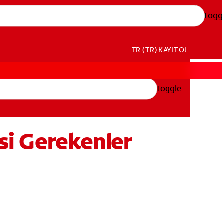
Togg
TR (TR)
KAYIT OL
Toggle
esi Gerekenler