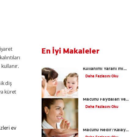
ziyaret
En İyi Makaleler
alıntıları
Çocuklarda Florür
 kullanır.
Kullanımı Yararlı mı
Zararlı mı?
Daha Fazlasını Oku
ik diş
ya küret
Kalay Florürlü Diş
Macunu Faydaları ve
Zaralarları
Daha Fazlasını Oku
Kalay Florürlü Diş
zleri ev
Macunu Nedir?Kalay
Florürlü Diş Macunu