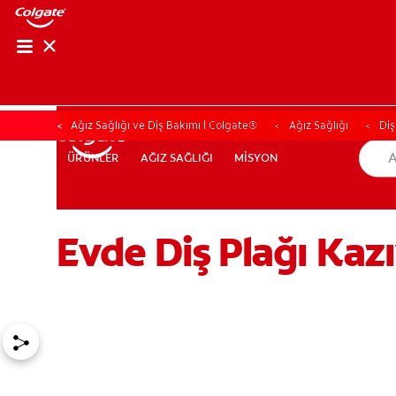
Ağız Sağlığı ve Diş Bakımı | Colgate®
Ağız Sağlığı
Diş
AĞIZ SAĞLIĞI
MİSYON
ÜRÜNLER
ÜRÜNLER
AĞIZ SAĞLIĞI
MİSYON
Evde Diş Plağı Kazı
TR (TR)
KAYIT OL