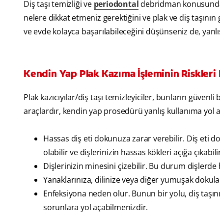
Diş taşı temizliği ve
periodontal
debridman konusunda ka
nelere dikkat etmeniz gerektiğini ve plak ve diş taşının g
ve evde kolayca başarılabileceğini düşünseniz de, yanlış
Kendin Yap Plak Kazıma İşleminin Riskleri 
Plak kazıcıyılar/diş taşı temizleyiciler, bunların güvenli
araçlardır, kendin yap prosedürü yanlış kullanıma yol aç
Hassas diş eti dokunuza zarar verebilir. Diş eti 
olabilir ve dişlerinizin hassas kökleri açığa çıkabili
Dişlerinizin minesini çizebilir. Bu durum dişlerde
Yanaklarınıza, dilinize veya diğer yumuşak dokular
Enfeksiyona neden olur. Bunun bir yolu, diş taşını y
sorunlara yol açabilmenizdir.