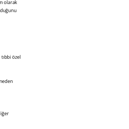
m olarak
 olduğunu
 tıbbi özel
e neden
diğer