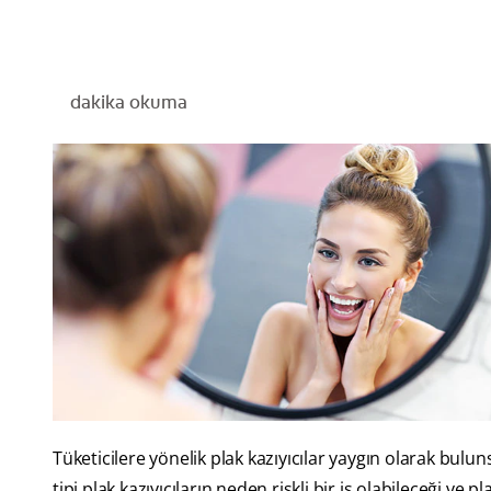
dakika okuma
Tüketicilere yönelik plak kazıyıcılar yaygın olarak bulunsa
tipi plak kazıyıcıların neden riskli bir iş olabileceği ve p