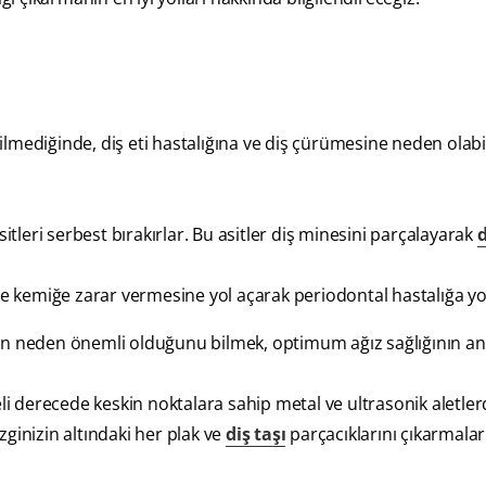
dilmediğinde, diş eti hastalığına ve diş çürümesine neden olabili
sitleri serbest bırakırlar. Bu asitler diş minesini parçalayarak
d
 ve kemiğe zarar vermesine yol açarak periodontal hastalığa yo
manın neden önemli olduğunu bilmek, optimum ağız sağlığının an
eli derecede keskin noktalara sahip metal ve ultrasonik aletle
izginizin altındaki her plak ve
diş taşı
parçacıklarını çıkarmaları