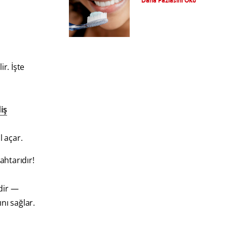
Daha Fazlasını Oku
Nedir?Kalay Florürlü
Diş Macunu Nedir?
r. İşte
iş
l açar.
ahtarıdır!
rdir —
nı sağlar.