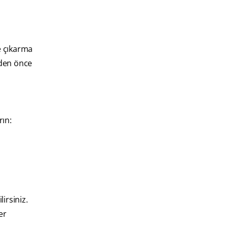
de çıkarma
den önce
rın:
irsiniz.
er