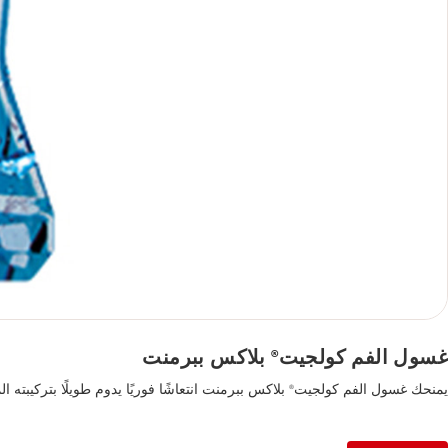
غسول الفم كولجيت
بلاكس ببرمنت
®
يمنحك غسول الفم كولجيت
بلاكس ببرمنت انتعاشًا فوريًا يدوم طويلًا بتركيبته المضادة للبكتيريا والخالية من الكحول، ليحمي ابتسامتك ويمنحك العيش بثقة في كل لحظة.
®