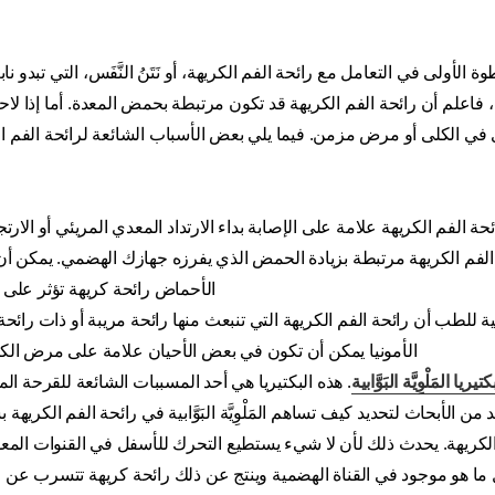
ولى في التعامل مع رائحة الفم الكريهة، أو نَتَنُ النَّفَس، التي تبدو نا
 فاعلم أن رائحة الفم الكريهة قد تكون مرتبطة بحمض المعدة. أما إذا ل
في الكلى أو مرض مزمن. فيما يلي بعض الأسباب الشائعة لرائحة الفم ا
ة الفم الكريهة علامة على الإصابة بداء الارتداد المعدي المريئي أو الارتج
 الفم الكريهة مرتبطة بزيادة الحمض الذي يفرزه جهازك الهضمي. يمكن أن
الأحماض رائحة كريهة تؤثر على 
 للطب أن رائحة الفم الكريهة التي تنبعث منها رائحة مريبة أو ذات رائحة
الأمونيا يمكن أن تكون في بعض الأحيان علامة على مرض الك
كتيريا المَلْوِيَّة البَوَّابية
. هذه البكتيريا هي أحد المسببات الشائعة للقرحة المع
الأبحاث لتحديد كيف تساهم المَلْوِيَّة البَوَّابية في رائحة الفم الكريهة
الكريهة. يحدث ذلك لأن لا شيء يستطيع التحرك للأسفل في القنوات المعو
ما هو موجود في القناة الهضمية وينتج عن ذلك رائحة كريهة تتسرب عن 