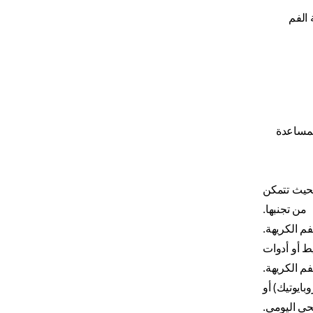
 الفم
لمساعدة
 بحيث تتمكن
من تجنبها.
م الكريهة.
ط أو أدوات
م الكريهة.
ايوتيك) أو
ي اليومي.