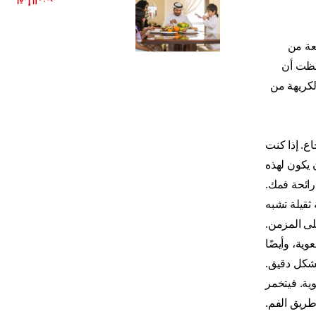
اقرأ المزيد
بعة من
احظت أن
لكريهة من
اع. إذا كنت
 يكون لهذه
رائحة فمك.
 ثقيلة تشبه
لى المزمن.
وية، وأيضًا
 بشكل دقيق.
ية. فيتخمر
طريق الفم.