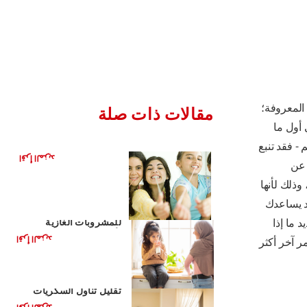
 المعروفة؛
مقالات ذات صلة
 أول ما
هل العلكة مفيدة لأسنانك؟
 - فقد تنبع
اقرأ المزيد
 عن
وذلك لأنها
د يساعدك
مشروبات صحية بديلة
 ما إذا
للمشروبات الغازية
لأطفالك
اقرأ المزيد
ر آخر أكثر
الأغذية الصحية للأطفال:
تقليل تناول السكريات