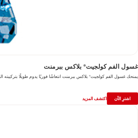
غسول الفم كولجيت
بلاكس ببرمنت
®
يمنحك غسول الفم كولجيت
بلاكس ببرمنت انتعاشًا فوريًا يدوم طويلًا بتركيبته المضادة للبكتيريا والخالية من الكحول، ليحمي ابتسامتك ويمنحك العيش بثقة في كل لحظة.
®
اشترِ الآن
اكتشف المزيد