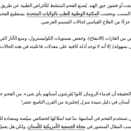
جفت أو قشور جوز الهند. يُصنع الفحم المنَشَط للأغراض الطبية عن طريق
ذا السبب، وبحسب
المكتبة الوطنية للطب بالولايات المتحدة
، يستطيع الفحم
 جزءًا من العلاج القياسي لحالات التسمم العرضي.
ص من الغازات (الانتفاخ)، وخفض مستويات الكوليسترول، ومنع الآثار الت
سهولة). إلا أنه لا توجد أدلة كافية على معدلات فاعليته في هذه الحالات.
لحقيقة أن قدماء الرومان كانوا يُفَرِشون أسنانهم بأي شيء، من الفحم ح
سنان في دليل سيدة منزل إنجليزية من القرن التاسع عشر!
 تستخدم الفحم في أساسها، مدّعية امتلاكها لخصائص مبيّضة ومضادة للبك
حسب المقال المنشور في
مجلة الجمعية الأمريكية للأسنان
. ولكن هل يعم