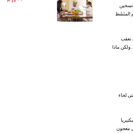
اقرأ المزيد
 تسخين
 المنَشَط
ي تعقب
 ولكن ماذا
تى لحاء
تيريا
ل معجون