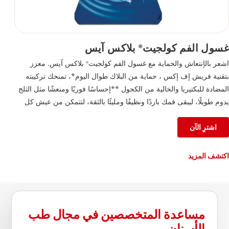
غسول الفم كولجيت
بلاكس آيس
®
اشعر بالإنتعاش والحماية مع غسول الفم كولجيت
بلاكس آيس. معزز
®
بتقنية فريش إف إكس ، حماية من البلاك طوال اليوم*، تمنحك تركيبته
المضادة للبكتيريا والخالية من الكحول **إحساسًا فوريًا ومنعشًا مثل الثلج
يدوم طويلًا، ليبقى فمك باردًا ونظيفًا ومليئًا بالثقة، لتتمكن من عيش كل
لحظة على أكمل وجه.
اشترِ الآن
اكتشف المزيد
مساعدة المتخصصين في مجال طب