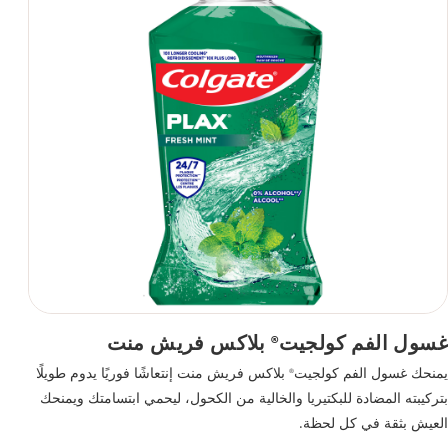
غسول الفم كولجيت
بلاكس فريش منت
®
يمنحك غسول الفم كولجيت
بلاكس فريش منت إنتعاشًا فوريًا يدوم طويلًا
®
بتركيبته المضادة للبكتيريا والخالية من الكحول، ليحمي ابتسامتك ويمنحك
العيش بثقة في كل لحظة.