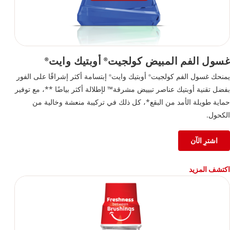
غسول الفم المبيض كولجيت
أوبتيك وايت
®
®
يمنحك غسول الفم كولجيت
أوبتيك وايت
إبتسامة أكثر إشراقًا على الفور
®
®
بفضل تقنية أوبتيك عناصر تبييض مشرقة™ لإطلالة أكثر بياضًا **، مع توفير
حماية طويلة الأمد من البقع*، كل ذلك في تركيبة منعشة وخالية من
الكحول.
اشترِ الآن
اكتشف المزيد