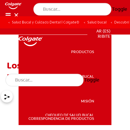
Toggle
Salud Bucal y Cuidado Dental | Colgate®
Salud bucal
Descubrí 
PARA PROFESIONALES
AR (ES)
SUSCRIBITE
PRODUCTOS
PRODUCTOS
Los 4 remedios caseros
para el dolor de dientes
SALUD BUCAL
Toggle
SALUD BUCAL
MISIÓN
CHEQUEO DE SALUD BUCAL
MISIÓN
CORRESPONDENCIA DE PRODUCTOS