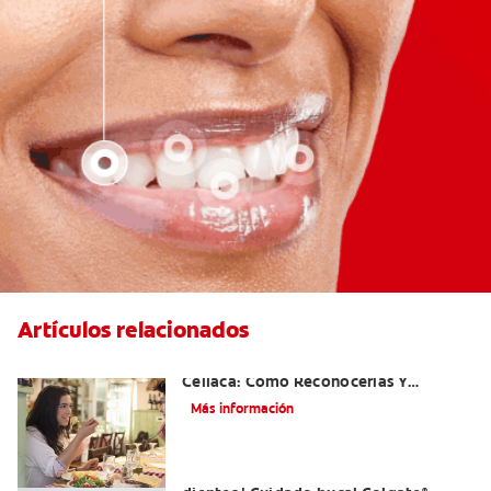
Artículos relacionados
Aftas Causadas Por Enfermedad
Celíaca: Cómo Reconocerlas Y
Tratarlas
Más información
Reflujo ácido y complicaciones en los