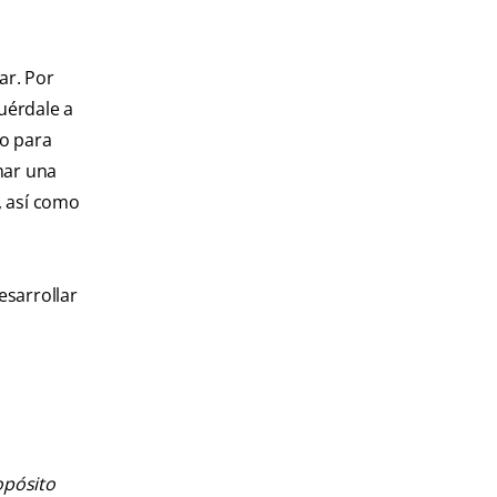
ar. Por
uérdale a
jo para
mar una
, así como
esarrollar
opósito