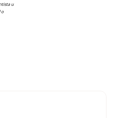
ntista u
 o