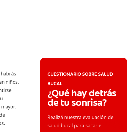
e habrás
CUESTIONARIO SOBRE SALUD
en niños.
BUCAL
ntirse
¿Qué hay detrás
tu
de tu sonrisa?
a mayor,
 de
Realizá nuestra evaluación de
os.
salud bucal para sacar el