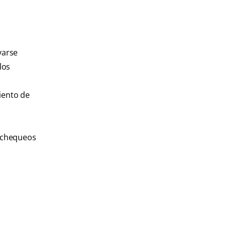
varse
los
iento de
r chequeos