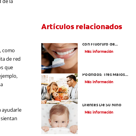
 de la
Artículos relacionados
¿Qué es la Pasta Dental
con Fluoruro de
Estaño?
s, como
Más información
ta de red
os que
Niños Con Dientes
Podridos: Tres Malos
ejemplo,
Hábitos Que Podrían
Más información
la
Ser Dañinos
Paladar Hendido Y Los
Dientes De Su Niño
a ayudarle
Más información
 sientan