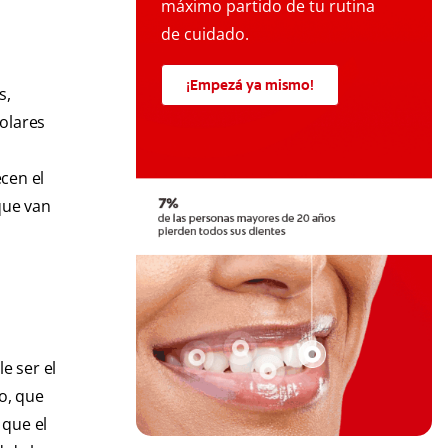
máximo partido de tu rutina
de cuidado.
¡Empezá ya mismo!
s,
olares
cen el
que van
e ser el
o, que
 que el