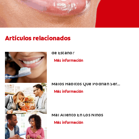
Artículos relacionados
¿Qué es la Pasta Dental con Fluoruro
de Estaño?
Más información
Niños Con Dientes Podridos: Tres
Malos Hábitos Que Podrían Ser
Dañinos
Más información
Cinco Razones Sorprendentes Para El
Mal Aliento En Los Niños
Más información