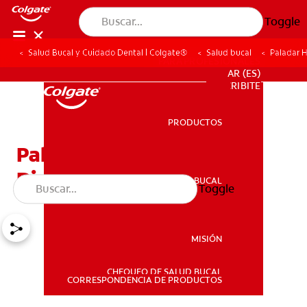
Toggle
Salud Bucal y Cuidado Dental | Colgate®
Salud bucal
Paladar 
PARA PROFESIONALES
AR (ES)
SUSCRIBITE
PRODUCTOS
PRODUCTOS
Paladar Hendido Y Los
Dientes De Su Niño
SALUD BUCAL
Toggle
SALUD BUCAL
MISIÓN
CHEQUEO DE SALUD BUCAL
MISIÓN
CORRESPONDENCIA DE PRODUCTOS