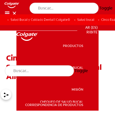
Toggle
Salud Bucal y Cuidado Dental | Colgate®
Salud bucal
Cinco Raz
PARA PROFESIONALES
AR (ES)
SUSCRIBITE
PRODUCTOS
PRODUCTOS
Cinco Razones
Sorprendentes Para El Mal
SALUD BUCAL
Toggle
SALUD BUCAL
Aliento En Los Niños
MISIÓN
CHEQUEO DE SALUD BUCAL
MISIÓN
CORRESPONDENCIA DE PRODUCTOS