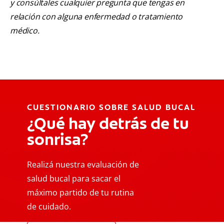
y consúltales cualquier pregunta que tengas en
relación con alguna enfermedad o tratamiento
médico.
CUESTIONARIO SOBRE SALUD BUCAL
¿Qué hay detrás de tu
sonrisa?
Realizá nuestra evaluación de
salud bucal para sacar el
máximo partido de tu rutina
de cuidado.