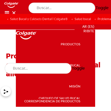
Toggle
Salud Bucal y Cuidado Dental | Colgate®
Salud bucal
Problemas
PARA PROFESIONALES
AR (ES)
SUSCRIBITE
PRODUCTOS
PRODUCTOS
Problemas relacionados
con los tonsilolitos y el mal
SALUD BUCAL
Toggle
SALUD BUCAL
aliento
MISIÓN
CHEQUEO DE SALUD BUCAL
MISIÓN
CORRESPONDENCIA DE PRODUCTOS