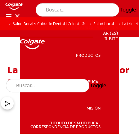
Toggle
Salud Bucal y Cuidado Dental | Colgate®
Salud bucal
La trimet
PARA PROFESIONALES
AR (ES)
SUSCRIBITE
PRODUCTOS
PRODUCTOS
La trimetilaminuria y el olor
a pescado
SALUD BUCAL
Toggle
SALUD BUCAL
MISIÓN
CHEQUEO DE SALUD BUCAL
MISIÓN
CORRESPONDENCIA DE PRODUCTOS