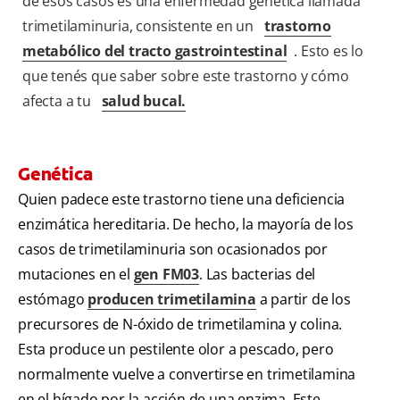
de esos casos es una enfermedad genética llamada
trimetilaminuria, consistente en un
trastorno
metabólico del tracto gastrointestinal
. Esto es lo
que tenés que saber sobre este trastorno y cómo
afecta a tu
salud bucal.
Genética
Quien padece este trastorno tiene una deficiencia
enzimática hereditaria. De hecho, la mayoría de los
casos de trimetilaminuria son ocasionados por
mutaciones en el
gen FM03
. Las bacterias del
estómago
producen trimetilamina
a partir de los
precursores de N-óxido de trimetilamina y colina.
Esta produce un pestilente olor a pescado, pero
normalmente vuelve a convertirse en trimetilamina
en el hígado por la acción de una enzima. Este