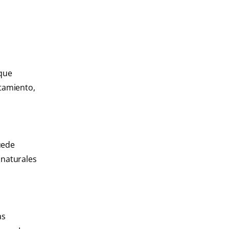
 que
tamiento,
uede
 naturales
as