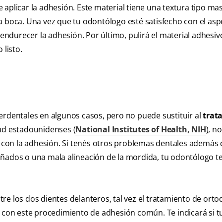
aplicar la adhesión. Este material tiene una textura tipo mas
a boca. Una vez que tu odontólogo esté satisfecho con el asp
 endurecer la adhesión. Por último, pulirá el material adhesiv
 listo.
erdentales en algunos casos, pero no puede sustituir al
trat
lud estadounidenses (
National Institutes of Health, NIH
), n
con la adhesión. Si tenés otros problemas dentales además 
ñados o una mala alineación de la mordida, tu odontólogo t
re los dos dientes delanteros, tal vez el tratamiento de ort
o con este procedimiento de adhesión común. Te indicará si t