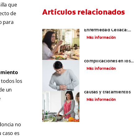
illa que
Artículos relacionados
ecto de
o para
Aftas Causadas Por
Enfermedad Celíaca:
Cómo Reconocerlas Y
Más información
Tratarlas
Reflujo ácido y
complicaciones en los
dientes | Cuidado bucal
Más información
amiento
Colgate
®
o todos los
Eructos de azufre:
de un
causas y tratamientos
e
Más información
odoncia no
u caso es