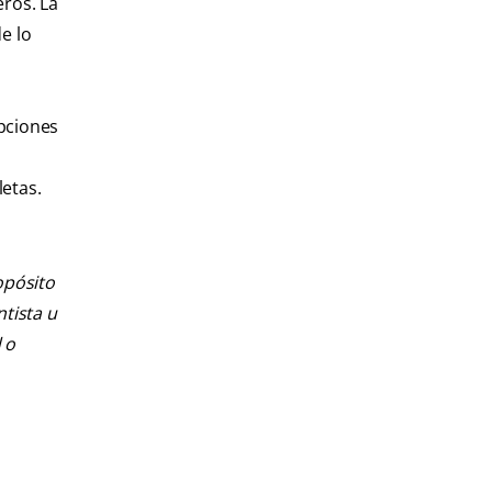
eros. La
e lo
opciones
etas.
opósito
ntista u
 o