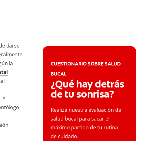
de darse
eralmente
gún la
CUESTIONARIO SOBRE SALUD
tal
BUCAL
tal
¿Qué hay detrás
de tu sonrisa?
. Y
ontólogo
Realizá nuestra evaluación de
salud bucal para sacar el
sión
máximo partido de tu rutina
de cuidado.