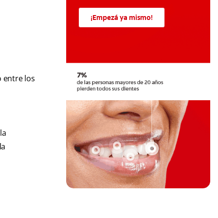
¡Empezá ya mismo!
 entre los
o
la
la