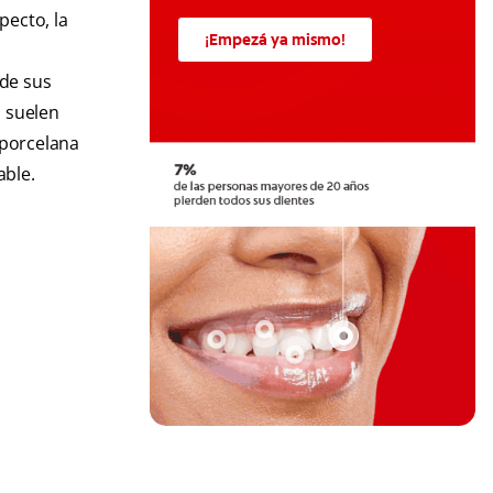
pecto, la
¡Empezá ya mismo!
 de sus
s suelen
 porcelana
able.