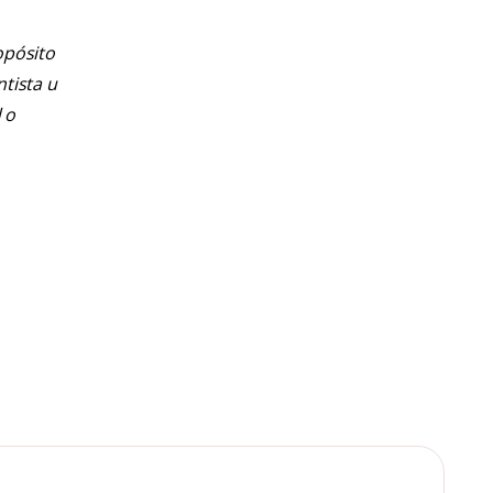
opósito
ntista u
 o