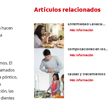
Artículos relacionados
Aftas Causadas Por
Enfermedad Celíaca:
an hacen
Cómo Reconocerlas Y
Más información
Tratarlas
da
Reflujo ácido y
complicaciones en los
dientes | Cuidado bucal
Más información
Colgate
®
mos. El
Eructos de azufre:
llamados
causas y tratamientos
a póntico,
Más información
s
ión, las
s dientes