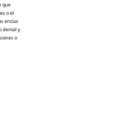
e que
es o el
s encías
o dental y
siones o