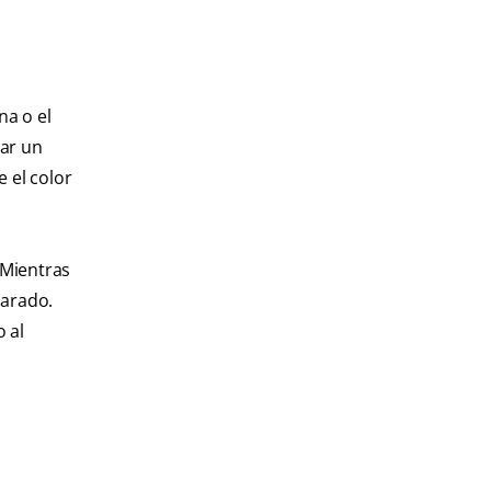
na o el
nar un
e el color
 Mientras
parado.
 al