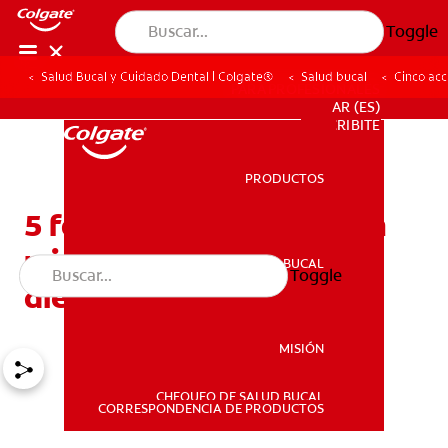
Toggle
Salud Bucal y Cuidado Dental | Colgate®
Salud bucal
Cinco acc
PARA PROFESIONALES
AR (ES)
SUSCRIBITE
PRODUCTOS
PRODUCTOS
5 formas de ahorrar agua
mientras te cepillás los
SALUD BUCAL
Toggle
SALUD BUCAL
dientes
MISIÓN
CHEQUEO DE SALUD BUCAL
MISIÓN
CORRESPONDENCIA DE PRODUCTOS