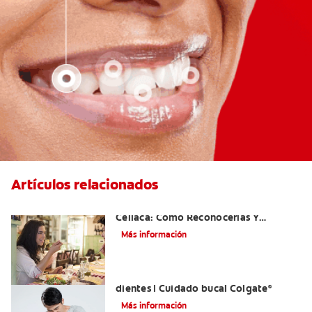
Artículos relacionados
Aftas Causadas Por Enfermedad
Celíaca: Cómo Reconocerlas Y
Tratarlas
Más información
Reflujo ácido y complicaciones en los
dientes | Cuidado bucal Colgate
®
Más información