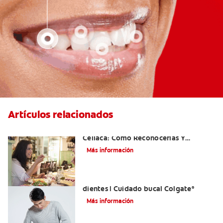
Artículos relacionados
Aftas Causadas Por Enfermedad
Celíaca: Cómo Reconocerlas Y
Tratarlas
Más información
Reflujo ácido y complicaciones en los
dientes | Cuidado bucal Colgate
®
Más información