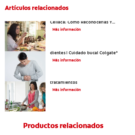
Artículos relacionados
Aftas Causadas Por Enfermedad
Celíaca: Cómo Reconocerlas Y
Tratarlas
Más información
Reflujo ácido y complicaciones en los
dientes | Cuidado bucal Colgate
®
Más información
Eructos de azufre: causas y
tratamientos
Más información
Productos relacionados