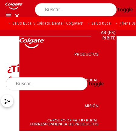
Toggle
Salud Bucal y Cuidado Dental | Colgate®
Salud bucal
¿Tiene U
PARA PROFESIONALES
AR (ES)
SUSCRIBITE
PRODUCTOS
PRODUCTOS
¿Tiene Usted Un Diente
Agrietado?
SALUD BUCAL
Toggle
SALUD BUCAL
MISIÓN
CHEQUEO DE SALUD BUCAL
MISIÓN
CORRESPONDENCIA DE PRODUCTOS