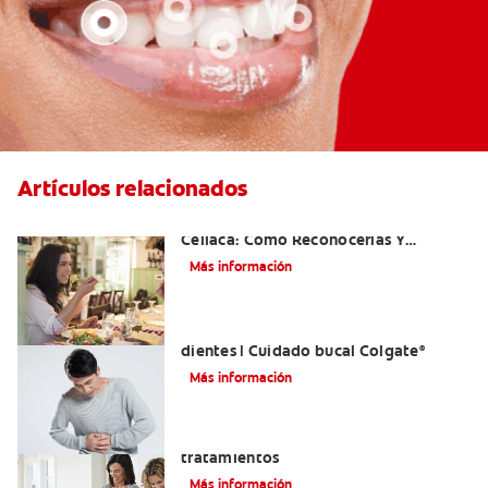
Artículos relacionados
Aftas Causadas Por Enfermedad
Celíaca: Cómo Reconocerlas Y
Tratarlas
Más información
Reflujo ácido y complicaciones en los
dientes | Cuidado bucal Colgate
®
Más información
Eructos de azufre: causas y
tratamientos
Más información