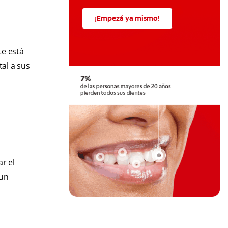
¡Empezá ya mismo!
te está
al a sus
r el
 un