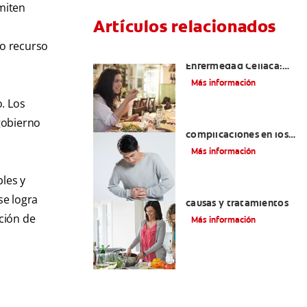
rmiten
Artículos relacionados
ro recurso
Aftas Causadas Por
Enfermedad Celíaca:
Cómo Reconocerlas Y
Más información
Tratarlas
. Los
 gobierno
Reflujo ácido y
complicaciones en los
dientes | Cuidado bucal
Más información
Colgate
®
bles y
Eructos de azufre:
se logra
causas y tratamientos
ción de
Más información