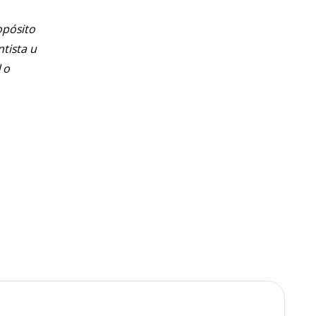
opósito
ntista u
 o