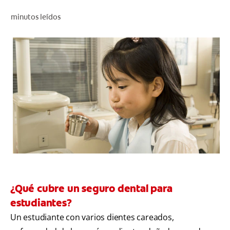
CHEQUEO DE SALUD BUCAL
minutos leídos
CORRESPONDENCIA DE PRODUCTOS
PARA PROFESIONALES
AR (ES)
SUSCRIBITE
¿Qué cubre un seguro dental para
estudiantes?
Un estudiante con varios dientes careados,