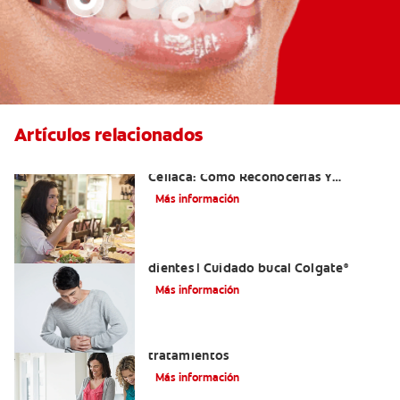
Artículos relacionados
Aftas Causadas Por Enfermedad
Celíaca: Cómo Reconocerlas Y
Tratarlas
Más información
Reflujo ácido y complicaciones en los
dientes | Cuidado bucal Colgate
®
Más información
Eructos de azufre: causas y
tratamientos
Más información