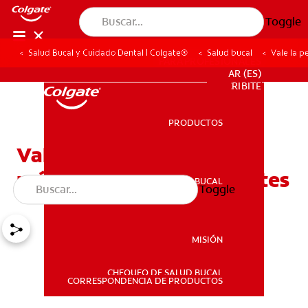
Toggle
Salud Bucal y Cuidado Dental | Colgate®
Salud bucal
Vale la p
PARA PROFESIONALES
AR (ES)
SUSCRIBITE
PRODUCTOS
PRODUCTOS
Vale la pena un seguro
médico para los estudiantes
SALUD BUCAL
Toggle
SALUD BUCAL
MISIÓN
CHEQUEO DE SALUD BUCAL
MISIÓN
CORRESPONDENCIA DE PRODUCTOS