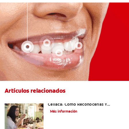
Artículos relacionados
Aftas Causadas Por Enfermedad
Celíaca: Cómo Reconocerlas Y
Tratarlas
Más información
Reflujo ácido y complicaciones en los