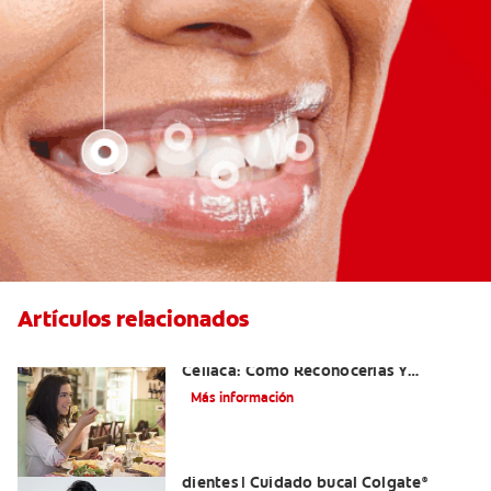
Artículos relacionados
Aftas Causadas Por Enfermedad
Celíaca: Cómo Reconocerlas Y
Tratarlas
Más información
Reflujo ácido y complicaciones en los
dientes | Cuidado bucal Colgate
®