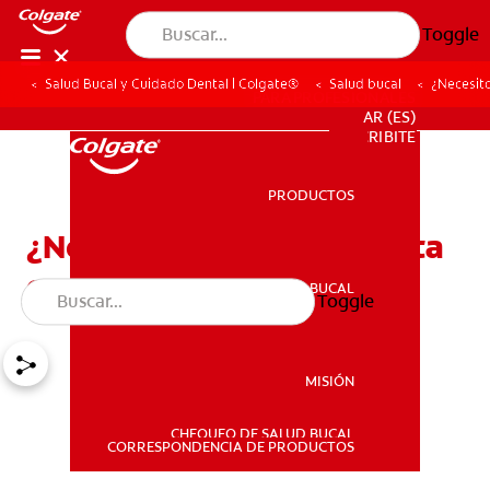
Toggle
Salud Bucal y Cuidado Dental | Colgate®
Salud bucal
¿Necesito
PARA PROFESIONALES
AR (ES)
SUSCRIBITE
PRODUCTOS
PRODUCTOS
¿Necesito un endodoncista
o un periodoncista?
SALUD BUCAL
Toggle
SALUD BUCAL
MISIÓN
CHEQUEO DE SALUD BUCAL
MISIÓN
CORRESPONDENCIA DE PRODUCTOS