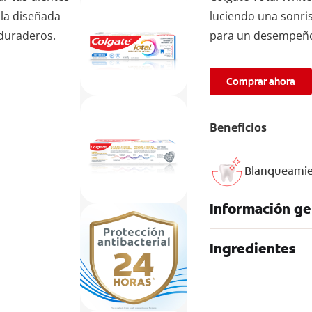
ula diseñada
luciendo una sonris
duraderos.
para un desempeño 
Comprar ahora
Beneficios
Blanqueamie
Información ge
Ingredientes