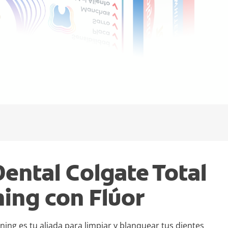
Dental Colgate Total
ing con Flúor
ning es tu aliada para limpiar y blanquear tus dientes