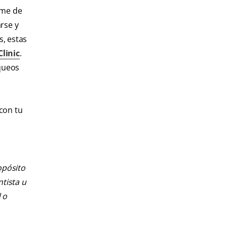
rme de
arse y
s, estas
linic
.
equeos
con tu
opósito
ntista u
 o