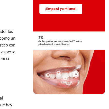
¡Empezá ya mismo!
nder los
í como un
stico con
n aspecto
rencia
al
que hay