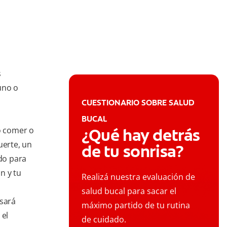
s
uno o
CUESTIONARIO SOBRE SALUD
BUCAL
mo comer o
¿Qué hay detrás
uerte, un
de tu sonrisa?
do para
n y tu
Realizá nuestra evaluación de
salud bucal para sacar el
esará
máximo partido de tu rutina
 el
de cuidado.