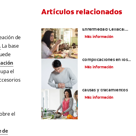
Artículos relacionados
Aftas Causadas Por
Enfermedad Celíaca:
Cómo Reconocerlas Y
eación de
Más información
Tratarlas
.
La base
puede
Reflujo ácido y
complicaciones en los
iación
dientes | Cuidado bucal
Más información
cupa el
Colgate
®
accesorios
Eructos de azufre:
causas y tratamientos
Más información
obre el
e de