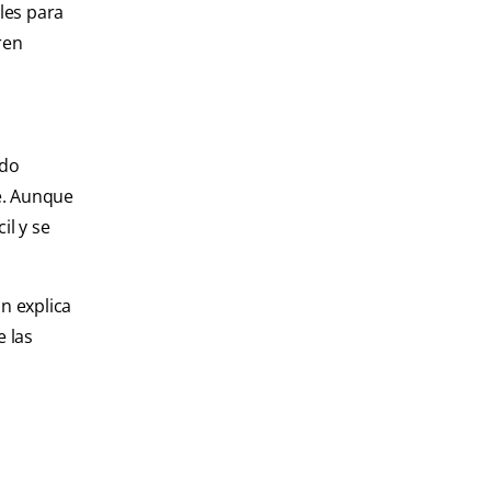
les para
ren
ado
e. Aunque
il y se
n explica
 las