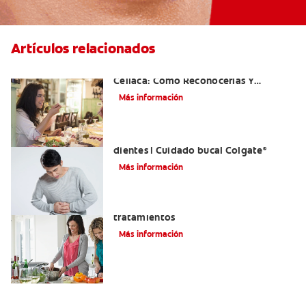
Artículos relacionados
Aftas Causadas Por Enfermedad
Celíaca: Cómo Reconocerlas Y
Tratarlas
Más información
Reflujo ácido y complicaciones en los
dientes | Cuidado bucal Colgate
®
Más información
Eructos de azufre: causas y
tratamientos
Más información