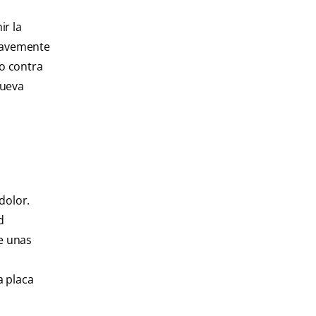
ir la
suavemente
lo contra
nueva
dolor.
d
de unas
a placa