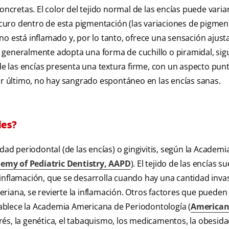
oncretas. El color del tejido normal de las encías puede varia
curo dentro de esta pigmentación (las variaciones de pigmen
s no está inflamado y, por lo tanto, ofrece una sensación ajust
ías generalmente adopta una forma de cuchillo o piramidal, si
 de las encías presenta una textura firme, con un aspecto pun
Por último, no hay sangrado espontáneo en las encías sanas.
les?
dad periodontal (de las encías) o gingivitis, según la Academi
my of Pediatric Dentistry, AAPD
). El tejido de las encías su
inflamación, que se desarrolla cuando hay una cantidad inva
cteriana, se revierte la inflamación. Otros factores que pueden
ablece la Academia Americana de Periodontología (
America
strés, la genética, el tabaquismo, los medicamentos, la obesida