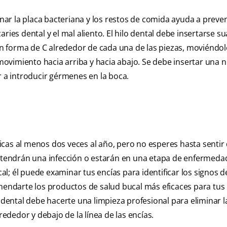
inar la placa bacteriana y los restos de comida ayuda a preven
aries dental y el mal aliento. El hilo dental debe insertarse 
 en forma de C alrededor de cada una de las piezas, moviéndo
n movimiento hacia arriba y hacia abajo. Se debe insertar una 
r a introducir gérmenes en la boca.
cas al menos dos veces al año, pero no esperes hasta sentir 
ya tendrán una infección o estarán en una etapa de enfermeda
l; él puede examinar tus encías para identificar los signos 
ndarte los productos de salud bucal más eficaces para tus
a dental debe hacerte una limpieza profesional para eliminar l
rededor y debajo de la línea de las encías.