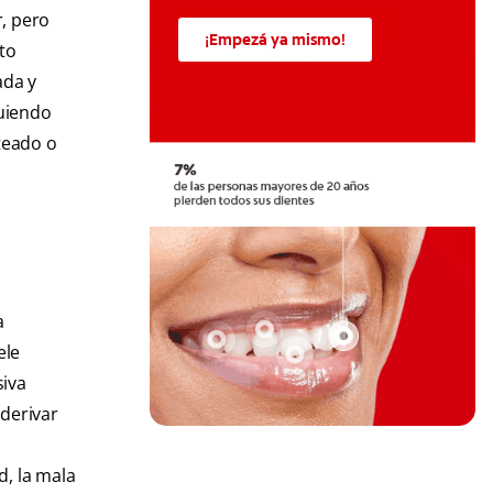
r, pero
¡Empezá ya mismo!
to
ada y
guiendo
teado o
a
ele
siva
 derivar
n
d, la mala