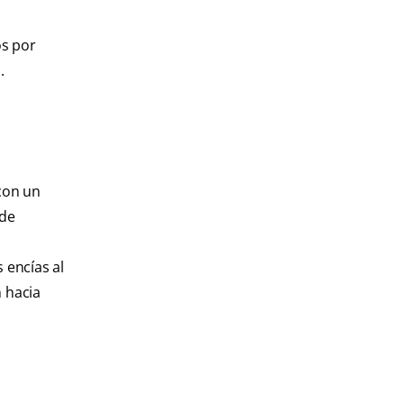
os por
.
 con un
 de
 encías al
n hacia