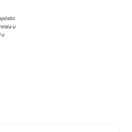
opósito
ntista u
 o