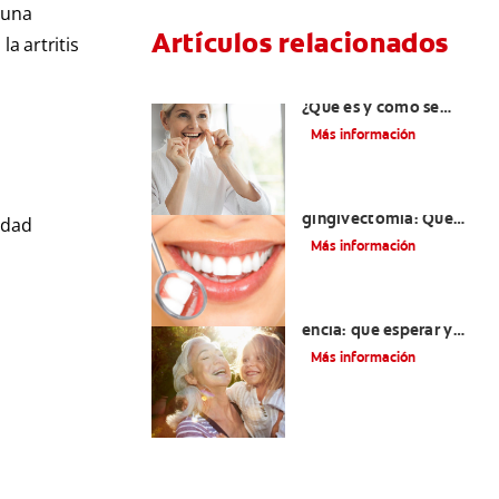
 una
Artículos relacionados
a artritis
Hiperplasia gingival:
¿Qué es y cómo se
trata?
Más información
Cirugía de
gingivectomía: Qué
edad
debe saber
Más información
Dolor del injerto de
encía: qué esperar y
cómo aliviar el dolor
Más información