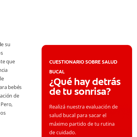
de su
os
nte que
CUESTIONARIO SOBRE SALUD
ncia
BUCAL
le
¿Qué hay detrás
para bebés
de tu sonrisa?
ración de
 Pero,
Realizá nuestra evaluación de
los
salud bucal para sacar el
máximo partido de tu rutina
de cuidado.