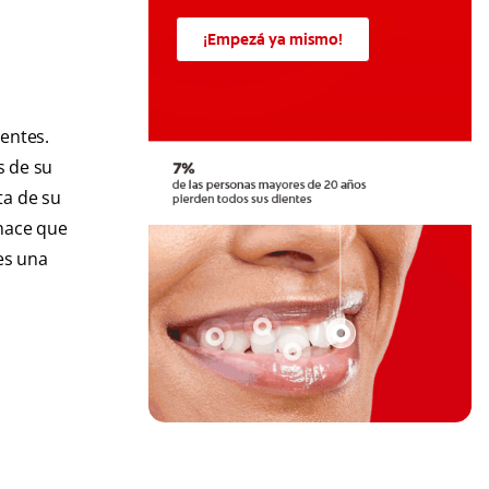
¡Empezá ya mismo!
ientes.
s de su
ta de su
 hace que
es una