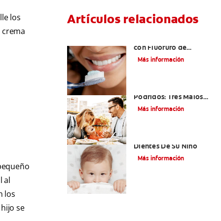
Artículos relacionados
le los
a crema
¿Qué es la Pasta Dental
con Fluoruro de
Estaño?
Más información
Niños Con Dientes
Podridos: Tres Malos
Hábitos Que Podrían
Más información
Ser Dañinos
Paladar Hendido Y Los
Dientes De Su Niño
Más información
u pequeño
 al
n los
hijo se