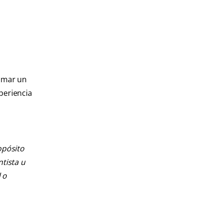
tomar un
periencia
opósito
ntista u
 o