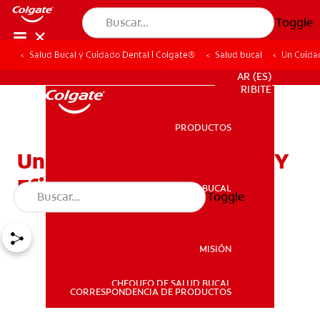
Toggle
Salud Bucal y Cuidado Dental | Colgate®
Salud bucal
Un Cuida
PARA PROFESIONALES
AR (ES)
SUSCRIBITE
PRODUCTOS
PRODUCTOS
Un Cuidado Bucal Seguro Y
Eficaz Para Tu Bebé
SALUD BUCAL
Toggle
SALUD BUCAL
MISIÓN
CHEQUEO DE SALUD BUCAL
MISIÓN
CORRESPONDENCIA DE PRODUCTOS