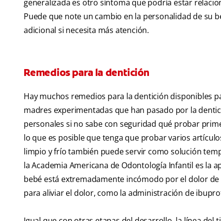
generalizada es otro síntoma que podría estar relacio
Puede que note un cambio en la personalidad de su be
adicional si necesita más atención.
Remedios para la dentición
Hay muchos remedios para la dentición disponibles par
madres experimentadas que han pasado por la dentic
personales si no sabe con seguridad qué probar primer
lo que es posible que tenga que probar varios artícul
limpio y frío también puede servir como solución tem
la Academia Americana de Odontología Infantil es la apl
bebé está extremadamente incómodo por el dolor de la
para aliviar el dolor, como la administración de ibupro
Igual que con otras etapas del desarrollo, la línea del