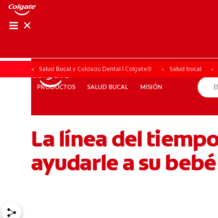
CHEQUEO DE SAL
CHEQUEO DE 
Salud Bucal y Cuidado Dental | Colgate®
Salud bucal
SALUD BUCAL
MISIÓN
PRODUCTOS
PRODUCTOS
SALUD BUCAL
MISIÓN
La línea del tiemp
PARA PROFESIONALES
AR (ES)
SUSCRIBITE
ayudarle a su bebé