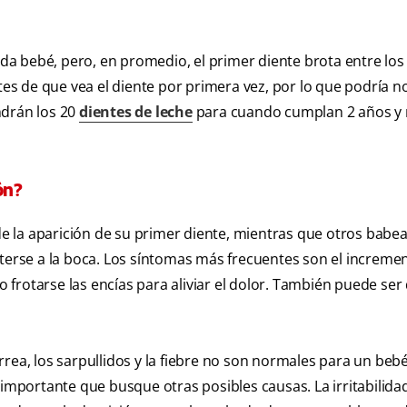
ada bebé, pero, en promedio, el primer diente brota entre los 
s de que vea el diente por primera vez, por lo que podría no
ndrán los 20
dientes de leche
para cuando cumplan 2 años y 
ón?
 la aparición de su primer diente, mientras que otros babe
rse a la boca. Los síntomas más frecuentes son el incremen
 o frotarse las encías para aliviar el dolor. También puede ser
rea, los sarpullidos y la fiebre no son normales para un beb
 importante que busque otras posibles causas. La irritabilida