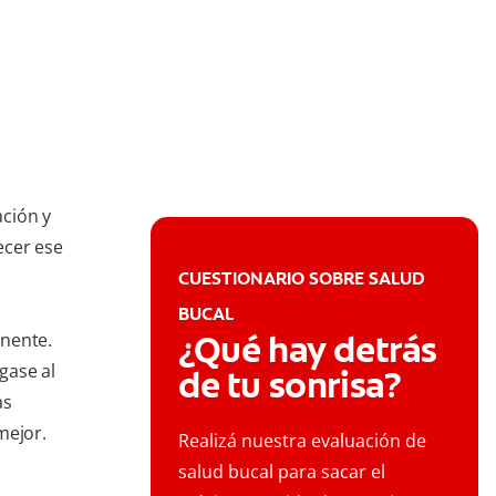
ción y
ecer ese
CUESTIONARIO SOBRE SALUD
BUCAL
¿Qué hay detrás
inente.
gase al
de tu sonrisa?
as
mejor.
Realizá nuestra evaluación de
salud bucal para sacar el