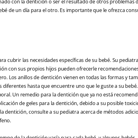
nado con la dentición o ser el resultado de otros problemas d
bé de un día para el otro. Es importante que le ofrezca cons
a cubrir las necesidades específicas de su bebé. Su pediatra
ión con sus propios hijos pueden ofrecerle recomendacione
o. Los anillos de dentición vienen en todas las formas y ta
os diferentes hasta que encuentre uno que le guste a su bebé
poral. Un remedio para la dentición que ya no está recomen
icación de geles para la dentición, debido a su posible toxicid
 dentición, consulte a su pediatra acerca de métodos adici
feno.
 tiempo de la dentición varía para cada bebé, y algunos bebés