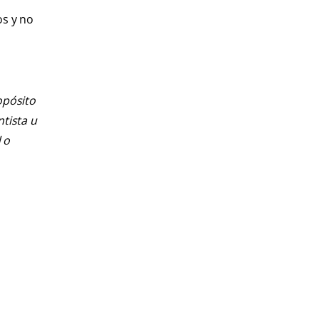
os y no
opósito
ntista u
 o