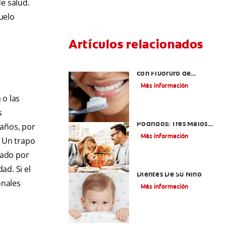
e salud.
uelo
Artículos relacionados
¿Qué es la Pasta Dental
con Fluoruro de
Estaño?
Más información
 o las
s
Niños Con Dientes
Podridos: Tres Malos
maños, por
Hábitos Que Podrían
Más información
. Un trapo
Ser Dañinos
dado por
Paladar Hendido Y Los
ad. Si el
Dientes De Su Niño
onales
Más información