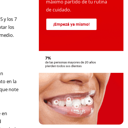
máximo partido de tu rutina
de cuidado.
5 y los 7
¡Empezá ya mismo!
tar los
medio.
an
to en la
 que note
é en
d