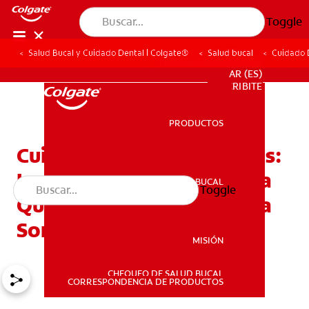
Toggle
Salud Bucal y Cuidado Dental | Colgate®
Salud bucal
Cuidado D
PARA PROFESIONALES
AR (ES)
SUSCRIBITE
PRODUCTOS
PRODUCTOS
Cuidado Dental Para Niños:
Los Mejores Secretos Para
SALUD BUCAL
Toggle
SALUD BUCAL
Que Sus Niños Tengan Una
Sonrisa Brillante
MISIÓN
CHEQUEO DE SALUD BUCAL
MISIÓN
CORRESPONDENCIA DE PRODUCTOS