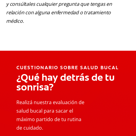
y consúltales cualquier pregunta que tengas en
relación con alguna enfermedad o tratamiento
médico.
CUESTIONARIO SOBRE SALUD BUCAL
¿Qué hay detrás de tu
sonrisa?
Realizá nuestra evaluación de
salud bucal para sacar el
máximo partido de tu rutina
de cuidado.