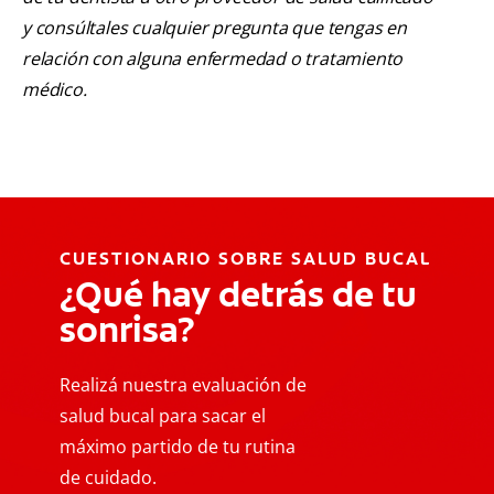
y consúltales cualquier pregunta que tengas en
relación con alguna enfermedad o tratamiento
médico.
CUESTIONARIO SOBRE SALUD BUCAL
¿Qué hay detrás de tu
sonrisa?
Realizá nuestra evaluación de
salud bucal para sacar el
máximo partido de tu rutina
de cuidado.