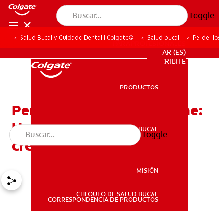
Toggle
Salud Bucal y Cuidado Dental | Colgate®
Salud bucal
Perder lo
PARA PROFESIONALES
AR (ES)
SUSCRIBITE
PRODUCTOS
PRODUCTOS
Perder los dientes de leche:
Una clara señal de
SALUD BUCAL
Toggle
SALUD BUCAL
crecimiento
MISIÓN
CHEQUEO DE SALUD BUCAL
MISIÓN
CORRESPONDENCIA DE PRODUCTOS