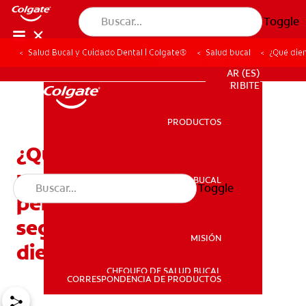
Toggle
Salud Bucal y Cuidado Dental | Colgate®
Salud bucal
¿Qué dien
PARA PROFESIONALES
AR (ES)
SUSCRIBITE
PRODUCTOS
PRODUCTOS
¿Qué diente sigue? Cómo
usar una tabla de dientes
SALUD BUCAL
Toggle
SALUD BUCAL
permanentes para darle
seguimiento a los nuevos
MISIÓN
dientes de su hijo
CHEQUEO DE SALUD BUCAL
MISIÓN
CORRESPONDENCIA DE PRODUCTOS