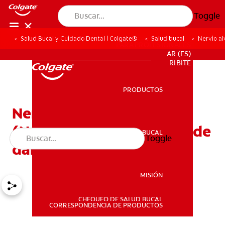
Toggle
Salud Bucal y Cuidado Dental | Colgate®
Salud bucal
Nervio al
PARA PROFESIONALES
AR (ES)
SUSCRIBITE
PRODUCTOS
PRODUCTOS
Nervio alveolar inferior
(NAI): Causas y síntomas de
SALUD BUCAL
Toggle
SALUD BUCAL
daños
MISIÓN
CHEQUEO DE SALUD BUCAL
MISIÓN
CORRESPONDENCIA DE PRODUCTOS