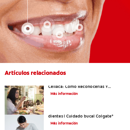
Artículos relacionados
Aftas Causadas Por Enfermedad
Celíaca: Cómo Reconocerlas Y
Tratarlas
Más información
Reflujo ácido y complicaciones en los
dientes | Cuidado bucal Colgate
®
Más información