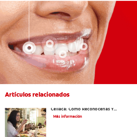
Artículos relacionados
Aftas Causadas Por Enfermedad
Celíaca: Cómo Reconocerlas Y
Tratarlas
Más información
Reflujo ácido y complicaciones en los