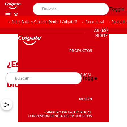
Toggle
Salud Bucal y Cuidado Dental | Colgate®
Salud bucal
Enjuague
PARA PROFESIONALES
AR (ES)
SUSCRIBITE
PRODUCTOS
PRODUCTOS
¿Es seguro y eficaz el
enjuague bucal con
SALUD BUCAL
Toggle
SALUD BUCAL
bicarbonato de sodio?
MISIÓN
CHEQUEO DE SALUD BUCAL
MISIÓN
CORRESPONDENCIA DE PRODUCTOS