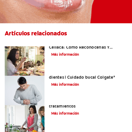
Artículos relacionados
Aftas Causadas Por Enfermedad
Celíaca: Cómo Reconocerlas Y
Tratarlas
Más información
Reflujo ácido y complicaciones en los
dientes | Cuidado bucal Colgate
®
Más información
Eructos de azufre: causas y
tratamientos
Más información