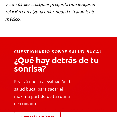
y consúltales cualquier pregunta que tengas en
relación con alguna enfermedad o tratamiento
médico.
CUESTIONARIO SOBRE SALUD BUCAL
¿Qué hay detrás de tu
sonrisa?
Realizá nuestra evaluación de
salud bucal para sacar el
máximo partido de tu rutina
de cuidado.