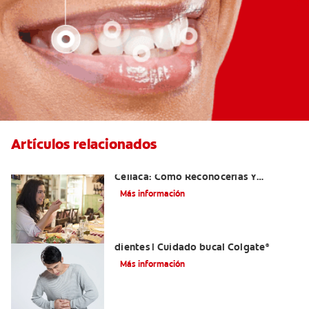
Artículos relacionados
Aftas Causadas Por Enfermedad
Celíaca: Cómo Reconocerlas Y
Tratarlas
Más información
Reflujo ácido y complicaciones en los
dientes | Cuidado bucal Colgate
®
Más información
Eructos de azufre: causas y