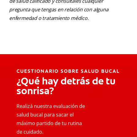
de salud calificado y consúltales cualquier
pregunta que tengas en relación con alguna
enfermedad o tratamiento médico.
CUESTIONARIO SOBRE SALUD BUCAL
¿Qué hay detrás de tu
sonrisa?
Realizá nuestra evaluación de
salud bucal para sacar el
máximo partido de tu rutina
de cuidado.