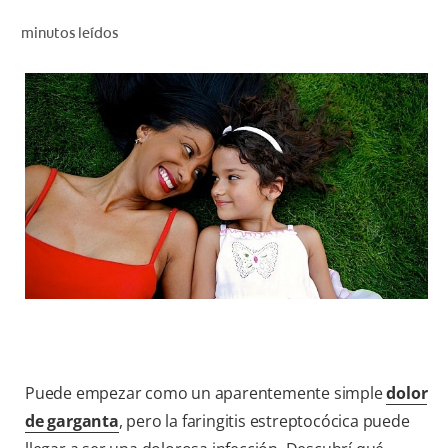
CHEQUEO DE SALUD BUCAL
minutos leídos
CORRESPONDENCIA DE PRODUCTOS
PARA PROFESIONALES
AR (ES)
SUSCRIBITE
Puede empezar como un aparentemente simple
dolor
de garganta
, pero la faringitis estreptocócica puede