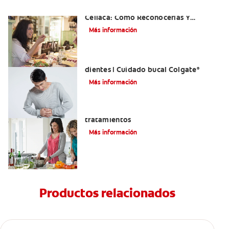
Aftas Causadas Por Enfermedad
Celíaca: Cómo Reconocerlas Y
Tratarlas
Más información
Reflujo ácido y complicaciones en los
dientes | Cuidado bucal Colgate
®
Más información
Eructos de azufre: causas y
tratamientos
Más información
Productos relacionados