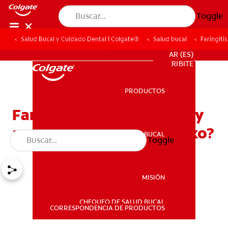
Toggle
Salud Bucal y Cuidado Dental | Colgate®
Salud bucal
Faringiti
PARA PROFESIONALES
AR (ES)
SUSCRIBITE
PRODUCTOS
PRODUCTOS
Faringitis estreptocócica y
amígdalas: ¿Cuál es el nexo?
SALUD BUCAL
Toggle
SALUD BUCAL
MISIÓN
CHEQUEO DE SALUD BUCAL
MISIÓN
CORRESPONDENCIA DE PRODUCTOS