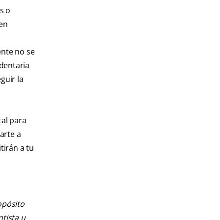
s o
 en
o
ente no se
dentaria
guir la
tal para
arte a
tirán a tu
opósito
ntista u