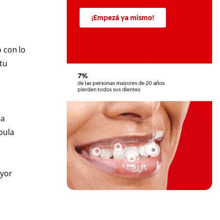
¡Empezá ya mismo!
 con lo
tu
ca
bula
ayor