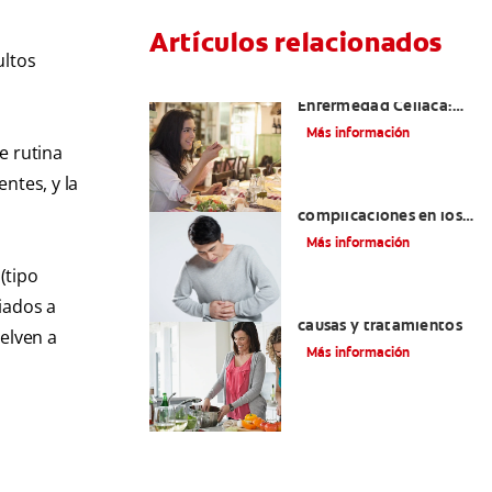
Artículos relacionados
ultos
Aftas Causadas Por
Enfermedad Celíaca:
Cómo Reconocerlas Y
Más información
Tratarlas
e rutina
ntes, y la
Reflujo ácido y
complicaciones en los
dientes | Cuidado bucal
Más información
Colgate
®
(tipo
iados a
Eructos de azufre:
causas y tratamientos
elven a
Más información