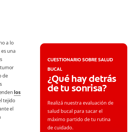
o a lo
 es una
ás
CUESTIONARIO SOBRE SALUD
 tumor
BUCAL
o de
¿Qué hay detrás
s
de tu sonrisa?
renden
los
l tejido
Realizá nuestra evaluación de
nte el
salud bucal para sacar el
n
máximo partido de tu rutina
de cuidado.