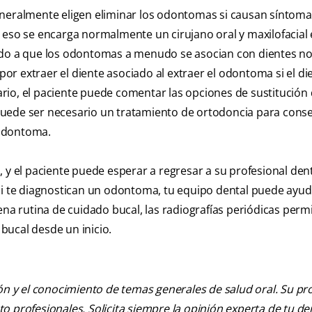
eneralmente eligen eliminar los odontomas si causan síntoma
eso se encarga normalmente un cirujano oral y maxilofacial
bido a que los odontomas a menudo se asocian con dientes n
r extraer el diente asociado al extraer el odontoma si el di
rio, el paciente puede comentar las opciones de sustitución 
uede ser necesario un tratamiento de ortodoncia para conse
 odontoma.
 y el paciente puede esperar a regresar a su profesional den
Si te diagnostican un odontoma, tu equipo dental puede ayud
ena rutina de cuidado bucal, las radiografías periódicas permi
bucal desde un inicio.
ión y el conocimiento de temas generales de salud oral. Su pr
nto profesionales. Solicita siempre la opinión experta de tu de