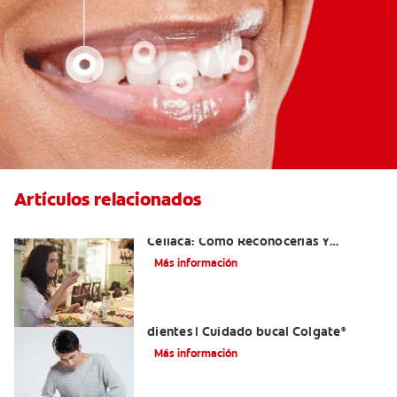
Artículos relacionados
Aftas Causadas Por Enfermedad
Celíaca: Cómo Reconocerlas Y
Tratarlas
Más información
Reflujo ácido y complicaciones en los
dientes | Cuidado bucal Colgate
®
Más información