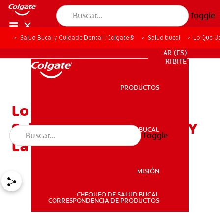
Toggle
Salud Bucal y Cuidado Dental | Colgate®
Salud bucal
Lo Que U
PARA PROFESIONALES
AR (ES)
SUSCRIBITE
PRODUCTOS
PRODUCTOS
Lo Que Usted Necesita
Saber Sobre Tabaquismo Y
SALUD BUCAL
Toggle
SALUD BUCAL
La Salud Bucal
MISIÓN
CHEQUEO DE SALUD BUCAL
MISIÓN
CORRESPONDENCIA DE PRODUCTOS