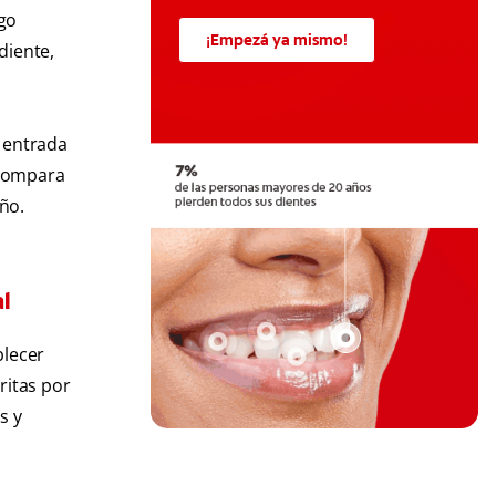
ego
¡Empezá ya mismo!
diente,
a entrada
 compara
ño.
l
blecer
ritas por
s y