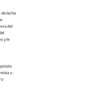
s de leche
os
dora del
del
s y le
opósito
ntista u
 o