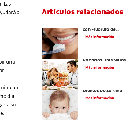
. Las
Artículos relacionados
ayudará a
¿Qué es la Pasta Dental
con Fluoruro de
Estaño?
Más información
Niños Con Dientes
Podridos: Tres Malos
bir una
Hábitos Que Podrían
Más información
ar
Ser Dañinos
Paladar Hendido Y Los
 niño un
Dientes De Su Niño
smo día
Más información
gar a su
e.