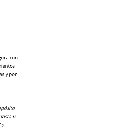
gura con
mientos
as y por
opósito
ntista u
 o