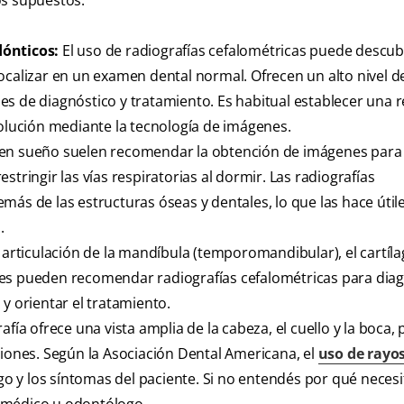
os supuestos:
dónticos:
El uso de radiografías cefalométricas puede descub
ocalizar en un examen dental normal. Ofrecen un alto nivel d
s de diagnóstico y tratamiento. Es habitual establecer una r
volución mediante la tecnología de imágenes.
s en sueño suelen recomendar la obtención de imágenes para
tringir las vías respiratorias al dormir. Las radiografías
ás de las estructuras óseas y dentales, lo que las hace útile
.
 articulación de la mandíbula (temporomandibular), el cartíla
les pueden recomendar radiografías cefalométricas para diag
y orientar el tratamiento.
afía ofrece una vista amplia de la cabeza, el cuello y la boca, 
siones. Según la Asociación Dental Americana, el
uso de rayo
sgo y los síntomas del paciente. Si no entendés por qué neces