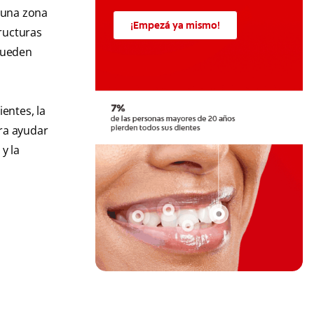
a una zona
¡Empezá ya mismo!
ructuras
 pueden
entes, la
ra ayudar
 y la