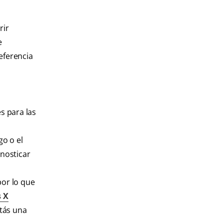
rir
e
eferencia
s para las
go o el
nosticar
por lo que
s X
itás una