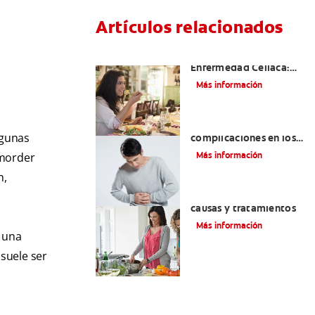
Artículos relacionados
Aftas Causadas Por
Enfermedad Celíaca:
Cómo Reconocerlas Y
Más información
Tratarlas
Reflujo ácido y
lgunas
complicaciones en los
dientes | Cuidado bucal
Más información
 morder
Colgate
®
n,
Eructos de azufre:
causas y tratamientos
Más información
 una
 suele ser