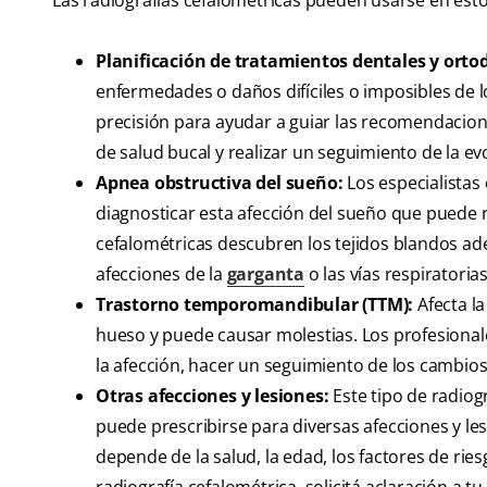
Las radiografías cefalométricas pueden usarse en est
Planificación de tratamientos dentales y orto
enfermedades o daños difíciles o imposibles de l
precisión para ayudar a guiar las recomendacione
de salud bucal y realizar un seguimiento de la e
Apnea obstructiva del sueño:
Los especialista
diagnosticar esta afección del sueño que puede res
cefalométricas descubren los tejidos blandos adem
afecciones de la
garganta
o las vías respiratorias
Trastorno temporomandibular
(TTM):
Afecta la
hueso y puede causar molestias. Los profesiona
la afección, hacer un seguimiento de los cambios 
Otras afecciones y lesiones:
Este tipo de radiogr
puede prescribirse para diversas afecciones y le
depende de la salud, la edad, los factores de rie