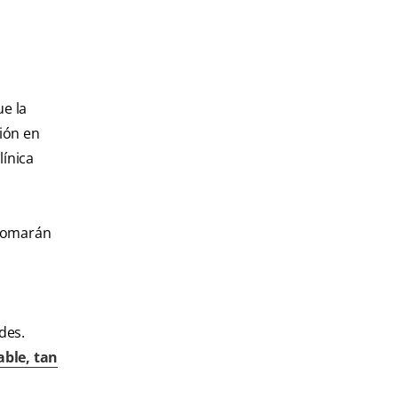
ue la
ión en
línica
 tomarán
des.
ble, tan