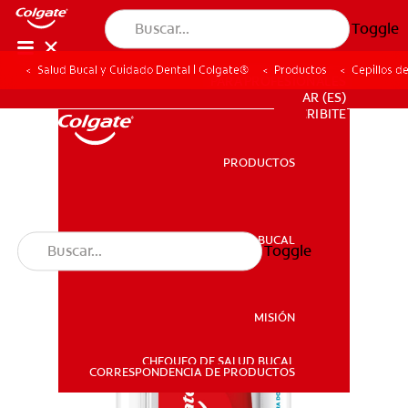
Toggle
Salud Bucal y Cuidado Dental | Colgate®
Productos
Cepillos d
PARA PROFESIONALES
AR (ES)
SUSCRIBITE
PRODUCTOS
PRODUCTOS
SALUD BUCAL
Toggle
SALUD BUCAL
MISIÓN
CHEQUEO DE SALUD BUCAL
MISIÓN
CORRESPONDENCIA DE PRODUCTOS